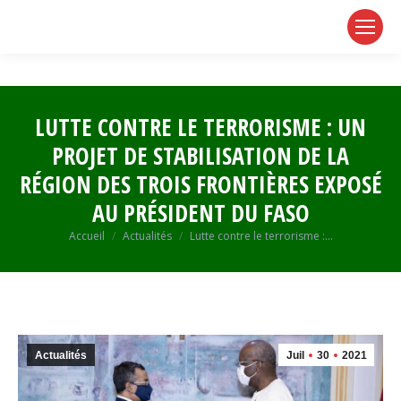
page
page
page
opens
opens
opens
in
in
in
new
new
new
window
window
window
LUTTE CONTRE LE TERRORISME : UN
PROJET DE STABILISATION DE LA
RÉGION DES TROIS FRONTIÈRES EXPOSÉ
AU PRÉSIDENT DU FASO
Vous êtes ici :
Accueil
Actualités
Lutte contre le terrorisme :…
Actualités
Juil
30
2021