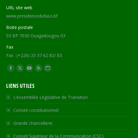
URL site web
www.presidencedufaso.bf
Boite postale
03 BP 7030 Ouagadougou 03
Fax
Fax : (+226) 25 37 62 82/ 83
Trouvez nous sur :
Facebook
X
YouTube
RSS
Site
page
page
page
page
Web
LIENS UTILES
opens
opens
opens
opens
page
in
in
in
in
opens
L’Assemblée Législative de Transition
new
new
new
new
in
Conseil constitutionnel
window
window
window
window
new
window
Grande chancellerie
Conseil Supérieur de la Communication (CSC)