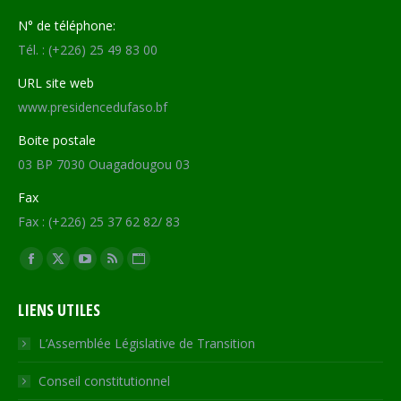
N° de téléphone:
Tél. : (+226) 25 49 83 00
URL site web
www.presidencedufaso.bf
Boite postale
03 BP 7030 Ouagadougou 03
Fax
Fax : (+226) 25 37 62 82/ 83
Trouvez nous sur :
Facebook
X
YouTube
RSS
Site
page
page
page
page
Web
LIENS UTILES
opens
opens
opens
opens
page
in
in
in
in
opens
L’Assemblée Législative de Transition
new
new
new
new
in
Conseil constitutionnel
window
window
window
window
new