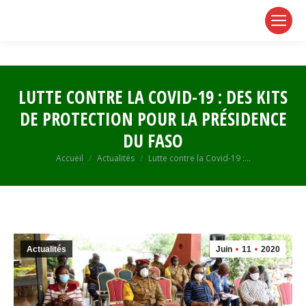
page
page
page
opens
opens
opens
in
in
in
new
new
new
window
window
window
LUTTE CONTRE LA COVID-19 : DES KITS
DE PROTECTION POUR LA PRÉSIDENCE
DU FASO
Vous êtes ici :
Accueil
Actualités
Lutte contre la Covid-19 :…
Actualités
Juin
11
2020