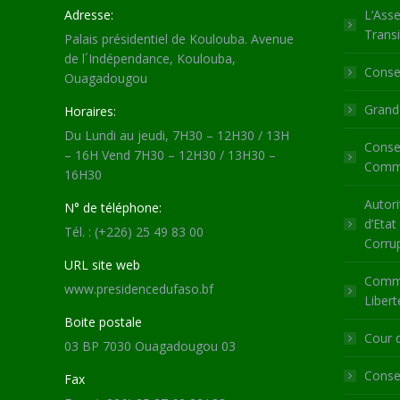
Adresse:
L’Asse
Transi
Palais présidentiel de Koulouba. Avenue
de l´Indépendance, Koulouba,
Consei
Ouagadougou
Grande
Horaires:
Du Lundi au jeudi, 7H30 – 12H30 / 13H
Consei
– 16H Vend 7H30 – 12H30 / 13H30 –
Commu
16H30
Autori
N° de téléphone:
d’Etat
Tél. : (+226) 25 49 83 00
Corru
URL site web
Commi
www.presidencedufaso.bf
Libert
Boite postale
Cour 
03 BP 7030 Ouagadougou 03
Consei
Fax