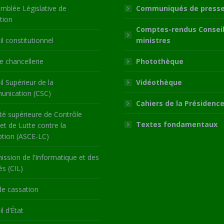
mblée Législative de
Communiqués de press
tion
Comptes-rendus Conseil
l constitutionnel
ministres
 chancellerie
Photothèque
l Supérieur de la
Vidéothèque
nication (CSC)
Cahiers de la Présidenc
té supérieure de Contrôle
Textes fondamentaux
 et de Lutte contre la
ption (ASCE-LC)
ssion de l’Informatique et des
és (CIL)
de cassation
l d’État