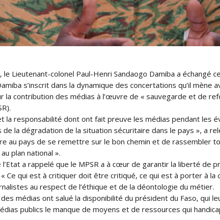
 le Lieutenant-colonel Paul-Henri Sandaogo Damiba a échangé ce 
 Damiba s’inscrit dans la dynamique des concertations qu’il mène 
ur la contribution des médias à l’œuvre de « sauvegarde et de r
SR).
 et la responsabilité dont ont fait preuve les médias pendant les
de la dégradation de la situation sécuritaire dans le pays », a rel
e au pays de se remettre sur le bon chemin et de rassembler toute
au plan national ».
Etat a rappelé que le MPSR a à cœur de garantir la liberté de p
 « Ce qui est à critiquer doit être critiqué, ce qui est à porter à 
urnalistes au respect de l’éthique et de la déontologie du métier.
s médias ont salué la disponibilité du président du Faso, qui leur
 médias publics le manque de moyens et de ressources qui handica