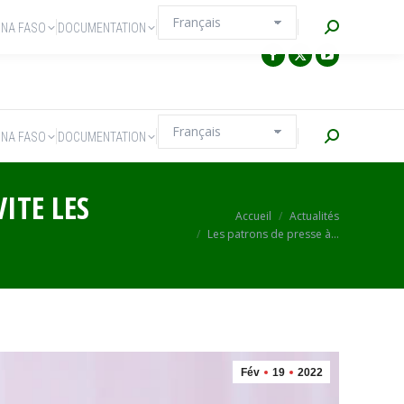
Recherche
INA FASO
DOCUMENTATION
Recherche
INA FASO
DOCUMENTATION
ITE LES
Vous êtes ici :
Accueil
Actualités
Les patrons de presse à…
Fév
19
2022