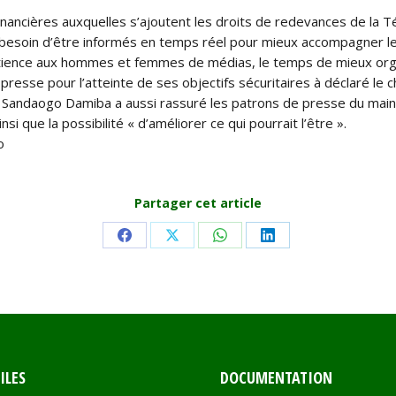
financières auxquelles s’ajoutent les droits de redevances de la T
le besoin d’être informés en temps réel pour mieux accompagner 
atience aux hommes et femmes de médias, le temps de mieux orga
esse pour l’atteinte de ses objectifs sécuritaires à déclaré le ch
i Sandaogo Damiba a aussi rassuré les patrons de presse du main
i que la possibilité « d’améliorer ce qui pourrait l’être ».
o
Partager cet article
Share
Share
Share
Share
on
on
on
on
Facebook
X
WhatsApp
LinkedIn
ILES
DOCUMENTATION