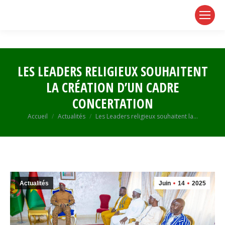
page
page
page
opens
opens
opens
in
in
in
new
new
new
window
window
window
LES LEADERS RELIGIEUX SOUHAITENT
LA CRÉATION D’UN CADRE
CONCERTATION
Vous êtes ici :
Accueil
Actualités
Les Leaders religieux souhaitent la…
Actualités
Juin
14
2025