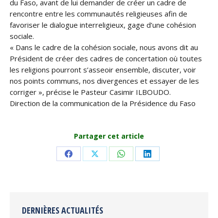
du Faso, avant de lui demander de créer un cadre de
rencontre entre les communautés religieuses afin de
favoriser le dialogue interreligieux, gage d’une cohésion
sociale.
« Dans le cadre de la cohésion sociale, nous avons dit au
Président de créer des cadres de concertation où toutes
les religions pourront s’asseoir ensemble, discuter, voir
nos points communs, nos divergences et essayer de les
corriger », précise le Pasteur Casimir ILBOUDO.
Direction de la communication de la Présidence du Faso
Partager cet article
Share
Share
Share
Share
on
on
on
on
Facebook
X
WhatsApp
LinkedIn
DERNIÈRES ACTUALITÉS