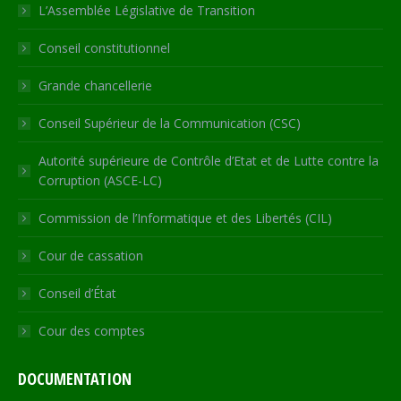
in
in
in
in
opens
L’Assemblée Législative de Transition
new
new
new
new
in
Conseil constitutionnel
window
window
window
window
new
window
Grande chancellerie
Conseil Supérieur de la Communication (CSC)
Autorité supérieure de Contrôle d’Etat et de Lutte contre la
Corruption (ASCE-LC)
Commission de l’Informatique et des Libertés (CIL)
Cour de cassation
Conseil d’État
Cour des comptes
DOCUMENTATION