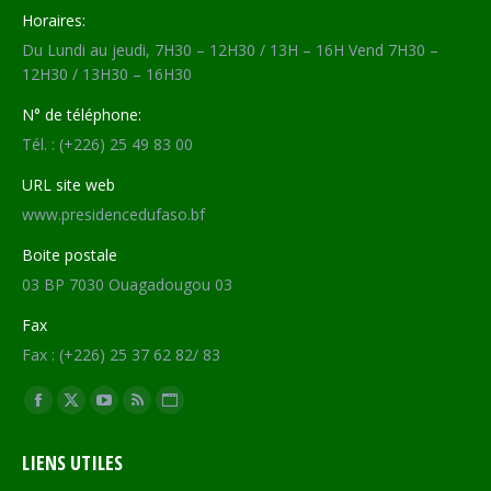
Horaires:
Du Lundi au jeudi, 7H30 – 12H30 / 13H – 16H Vend 7H30 –
12H30 / 13H30 – 16H30
N° de téléphone:
Tél. : (+226) 25 49 83 00
URL site web
www.presidencedufaso.bf
Boite postale
03 BP 7030 Ouagadougou 03
Fax
Fax : (+226) 25 37 62 82/ 83
Trouvez nous sur :
Facebook
X
YouTube
RSS
Site
page
page
page
page
Web
LIENS UTILES
opens
opens
opens
opens
page