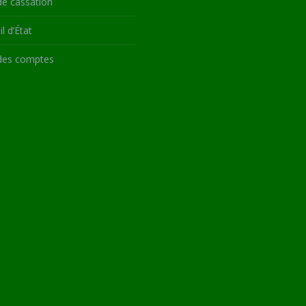
de cassation
l d’État
des comptes