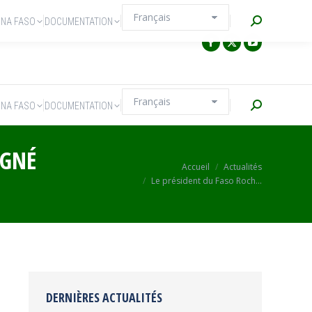
Recherche
INA FASO
DOCUMENTATION
Recherche
INA FASO
DOCUMENTATION
AGNÉ
Vous êtes ici :
Accueil
Actualités
Le président du Faso Roch…
DERNIÈRES ACTUALITÉS