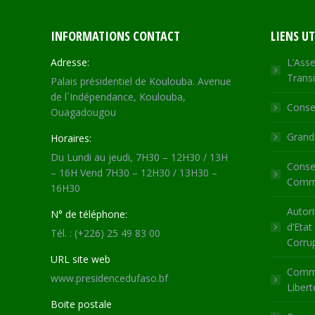
INFORMATIONS CONTACT
LIENS UT
Adresse:
L’Asse
Transi
Palais présidentiel de Koulouba. Avenue
de l´Indépendance, Koulouba,
Consei
Ouagadougou
Grande
Horaires:
Du Lundi au jeudi, 7H30 – 12H30 / 13H
Consei
– 16H Vend 7H30 – 12H30 / 13H30 –
Commu
16H30
Autori
N° de téléphone:
d’Etat
Tél. : (+226) 25 49 83 00
Corru
URL site web
Commi
www.presidencedufaso.bf
Libert
Boite postale