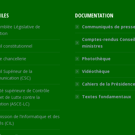
ILES
DOCUMENTATION
mblée Législative de
Communiqués de press
tion
Comptes-rendus Conseil
l constitutionnel
ministres
 chancellerie
Photothèque
l Supérieur de la
Vidéothèque
nication (CSC)
Cahiers de la Présidenc
té supérieure de Contrôle
Textes fondamentaux
 et de Lutte contre la
ption (ASCE-LC)
ssion de l’Informatique et des
és (CIL)