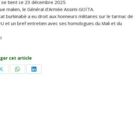
ui se tient ce 23 décembre 2025.
ogue malien, le Général d’Armée Assimi GOÏTA.
at burkinabè a eu droit aux honneurs militaires sur le tarmac de
U et un bref entretien avec ses homologues du Mali et du
o
ger cet article
Share
Share
Share
on
on
on
ook
X
WhatsApp
LinkedIn