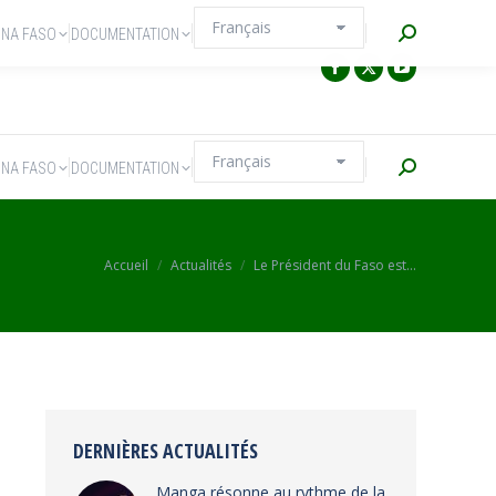
Recherche
INA FASO
DOCUMENTATION
Recherche
INA FASO
DOCUMENTATION
Vous êtes ici :
Accueil
Actualités
Le Président du Faso est…
DERNIÈRES ACTUALITÉS
Manga résonne au rythme de la