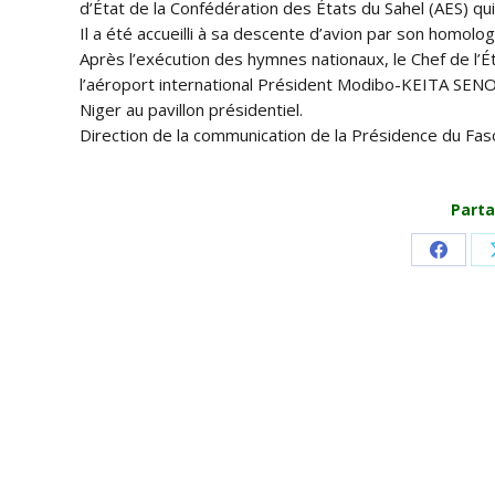
d’État de la Confédération des États du Sahel (AES) q
Il a été accueilli à sa descente d’avion par son homol
Après l’exécution des hymnes nationaux, le Chef de l’Ét
l’aéroport international Président Modibo-KEITA SENO
Niger au pavillon présidentiel.
Direction de la communication de la Présidence du Fas
Parta
Share
on
Faceb