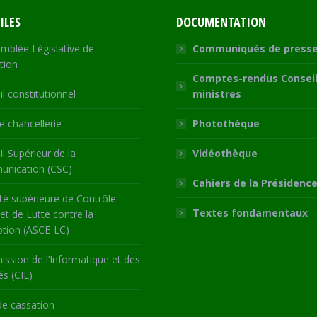
ILES
DOCUMENTATION
mblée Législative de
Communiqués de press
tion
Comptes-rendus Conseil
l constitutionnel
ministres
 chancellerie
Photothèque
l Supérieur de la
Vidéothèque
nication (CSC)
Cahiers de la Présidenc
té supérieure de Contrôle
Textes fondamentaux
 et de Lutte contre la
ption (ASCE-LC)
ssion de l’Informatique et des
és (CIL)
de cassation