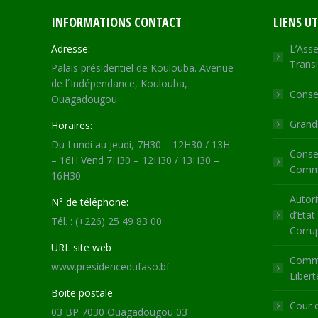
INFORMATIONS CONTACT
LIENS UT
Adresse:
L’Asse
Transi
Palais présidentiel de Koulouba. Avenue
de l´Indépendance, Koulouba,
Consei
Ouagadougou
Grande
Horaires:
Du Lundi au jeudi, 7H30 – 12H30 / 13H
Consei
– 16H Vend 7H30 – 12H30 / 13H30 –
Commu
16H30
Autori
N° de téléphone:
d’Etat
Tél. : (+226) 25 49 83 00
Corru
URL site web
Commi
www.presidencedufaso.bf
Libert
Boite postale
Cour 
03 BP 7030 Ouagadougou 03