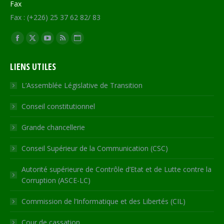
Fax
Fax : (+226) 25 37 62 82/ 83
Trouvez nous sur :
Facebook
X
YouTube
RSS
Site
page
page
page
page
Web
LIENS UTILES
opens
opens
opens
opens
page
in
in
in
in
opens
L’Assemblée Législative de Transition
new
new
new
new
in
Conseil constitutionnel
window
window
window
window
new
window
Grande chancellerie
Conseil Supérieur de la Communication (CSC)
Autorité supérieure de Contrôle d’Etat et de Lutte contre la
Corruption (ASCE-LC)
Commission de l’Informatique et des Libertés (CIL)
Cour de cassation