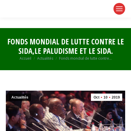
page
page
page
opens
opens
opens
in
in
in
new
new
new
window
window
window
FONDS MONDIAL DE LUTTE CONTRE LE
SIDA,LE PALUDISME ET LE SIDA.
Vous êtes ici :
Accueil
Actualités
Fonds mondial de lutte contre…
Actualités
Oct
10
2019