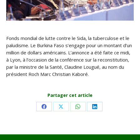
Fonds mondial de lutte contre le Sida, la tuberculose et le
paludisme. Le Burkina Faso s’engage pour un montant d’un
million de dollars américains. L’annonce a été faite ce midi,
à Lyon, à l’occasion de la conférence sur la reconstitution,
par la ministre de la Santé, Claudine Lougué, au nom du
président Roch Marc Christian Kaboré.
Partager cet article
Share
Share
Share
Share
on
on
on
on
Facebook
X
WhatsApp
LinkedIn