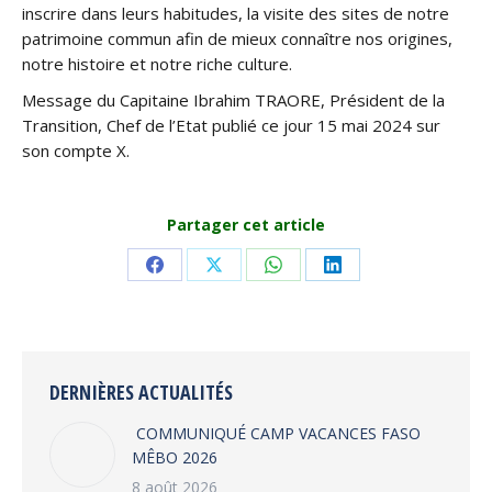
inscrire dans leurs habitudes, la visite des sites de notre
patrimoine commun afin de mieux connaître nos origines,
notre histoire et notre riche culture.
Message du Capitaine Ibrahim TRAORE, Président de la
Transition, Chef de l’Etat publié ce jour 15 mai 2024 sur
son compte X.
Partager cet article
Share
Share
Share
Share
on
on
on
on
Facebook
X
WhatsApp
LinkedIn
DERNIÈRES ACTUALITÉS
COMMUNIQUÉ CAMP VACANCES FASO
MÊBO 2026
8 août 2026