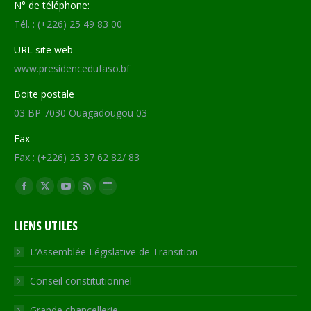
N° de téléphone:
Tél. : (+226) 25 49 83 00
URL site web
www.presidencedufaso.bf
Boite postale
03 BP 7030 Ouagadougou 03
Fax
Fax : (+226) 25 37 62 82/ 83
Trouvez nous sur :
Facebook
X
YouTube
RSS
Site
page
page
page
page
Web
LIENS UTILES
opens
opens
opens
opens
page
in
in
in
in
opens
L’Assemblée Législative de Transition
new
new
new
new
in
Conseil constitutionnel
window
window
window
window
new
window
Grande chancellerie