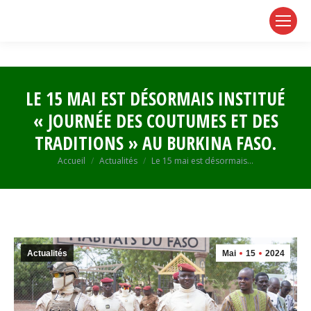
page
page
page
opens
opens
opens
in
in
in
new
new
new
window
window
window
LE 15 MAI EST DÉSORMAIS INSTITUÉ
« JOURNÉE DES COUTUMES ET DES
TRADITIONS » AU BURKINA FASO.
Vous êtes ici :
Accueil
Actualités
Le 15 mai est désormais…
Actualités
Mai
15
2024