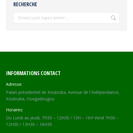
RECHERCHE
Recherche
INFORMATIONS CONTACT
Adresse:
Palais présidentiel de Koulouba. Avenue de l´Indépendance,
Koulouba, Ouagadougou
Horaires:
Du Lundi au jeudi, 7H30 – 12H30 / 13H – 16H Vend 7H30 –
12H30 / 13H30 – 16H30