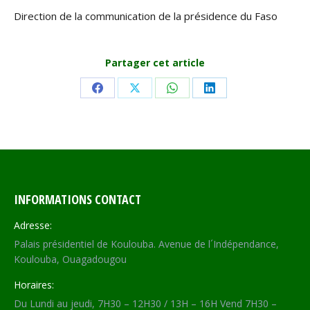
Direction de la communication de la présidence du Faso
Partager cet article
Share
Share
Share
Share
on
on
on
on
Facebook
X
WhatsApp
LinkedIn
INFORMATIONS CONTACT
Adresse:
Palais présidentiel de Koulouba. Avenue de l´Indépendance,
Koulouba, Ouagadougou
Horaires:
Du Lundi au jeudi, 7H30 – 12H30 / 13H – 16H Vend 7H30 –