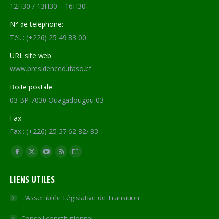
12H30 / 13H30 – 16H30
N° de téléphone:
Tél. : (+226) 25 49 83 00
URL site web
www.presidencedufaso.bf
Boite postale
03 BP 7030 Ouagadougou 03
Fax
Fax : (+226) 25 37 62 82/ 83
Trouvez nous sur :
Facebook
X
YouTube
RSS
Site
page
page
page
page
Web
LIENS UTILES
opens
opens
opens
opens
page
in
in
in
in
opens
L’Assemblée Législative de Transition
new
new
new
new
in
Conseil constitutionnel