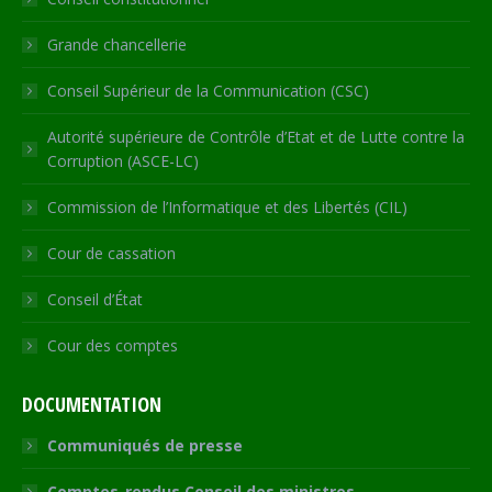
window
window
window
window
new
window
Grande chancellerie
Conseil Supérieur de la Communication (CSC)
Autorité supérieure de Contrôle d’Etat et de Lutte contre la
Corruption (ASCE-LC)
Commission de l’Informatique et des Libertés (CIL)
Cour de cassation
Conseil d’État
Cour des comptes
DOCUMENTATION
Communiqués de presse
Comptes-rendus Conseil des ministres