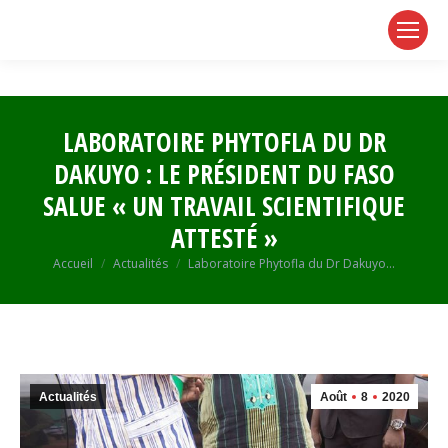
page
page
page
opens
opens
opens
in
in
in
new
new
new
window
window
window
LABORATOIRE PHYTOFLA DU DR
DAKUYO : LE PRÉSIDENT DU FASO
SALUE « UN TRAVAIL SCIENTIFIQUE
ATTESTÉ »
Vous êtes ici :
Accueil
Actualités
Laboratoire Phytofla du Dr Dakuyo…
Actualités
Août
8
2020