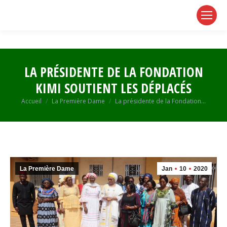
page
page
page
opens
opens
opens
in
in
in
new
new
new
window
window
window
LA PRÉSIDENTE DE LA FONDATION
KIMI SOUTIENT LES DÉPLACÉS
Vous êtes ici :
Accueil
La Première Dame
La présidente de la Fondation…
La Première Dame
Jan
10
2020