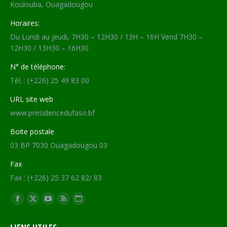
Koulouba, Ouagadougou
Horaires:
Du Lundi au jeudi, 7H30 – 12H30 / 13H – 16H Vend 7H30 –
12H30 / 13H30 – 16H30
N° de téléphone:
Tél. : (+226) 25 49 83 00
URL site web
www.presidencedufaso.bf
Boite postale
03 BP 7030 Ouagadougou 03
Fax
Fax : (+226) 25 37 62 82/ 83
Trouvez nous sur :
Facebook
X
YouTube
RSS
Site
page
page
page
page
Web