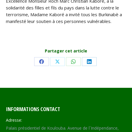
Excellence Monsieur Roch Marc Christian Kaboré, à la
solidarité des filles et fils du pays dans la lutte contre le
terrorisme, Madame Kaboré a invité tous les Burkinabè a
manifesté leur soutien à ces personnes vulnérables.
Partager cet article
Share
Share
Share
Share
on
on
on
on
Facebook
X
WhatsApp
LinkedIn
INFORMATIONS CONTACT
Adresse:
Palais présidentiel de Koulouba. Avenue de l´Indépendance,