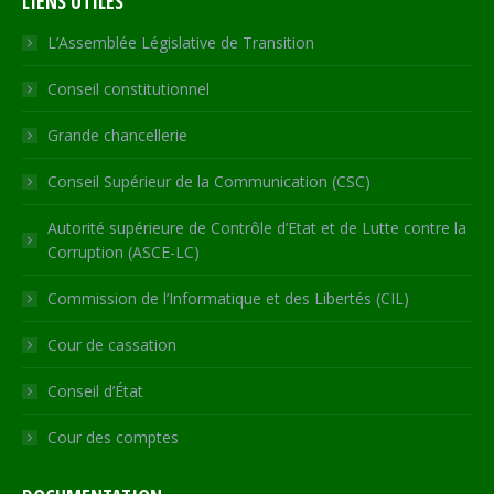
LIENS UTILES
opens
opens
opens
opens
page
in
in
in
in
opens
L’Assemblée Législative de Transition
new
new
new
new
in
Conseil constitutionnel
window
window
window
window
new
window
Grande chancellerie
Conseil Supérieur de la Communication (CSC)
Autorité supérieure de Contrôle d’Etat et de Lutte contre la
Corruption (ASCE-LC)
Commission de l’Informatique et des Libertés (CIL)
Cour de cassation
Conseil d’État
Cour des comptes