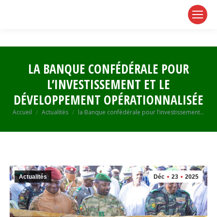
page
page
page
opens
opens
opens
in
in
in
new
new
new
window
window
window
LA BANQUE CONFÉDÉRALE POUR
L’INVESTISSEMENT ET LE
DÉVELOPPEMENT OPÉRATIONNALISÉE
Vous êtes ici :
Accueil
Actualités
la Banque confédérale pour l’investissement…
Actualités
Déc
23
2025