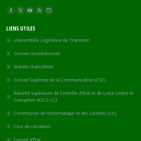
Trouvez nous sur :
Facebook
X
YouTube
RSS
Site
page
page
page
page
Web
LIENS UTILES
opens
opens
opens
opens
page
in
in
in
in
opens
L’Assemblée Législative de Transition
new
new
new
new
in
Conseil constitutionnel
window
window
window
window
new
window
Grande chancellerie
Conseil Supérieur de la Communication (CSC)
Autorité supérieure de Contrôle d’Etat et de Lutte contre la
Corruption (ASCE-LC)
Commission de l’Informatique et des Libertés (CIL)
Cour de cassation
Conseil d’État