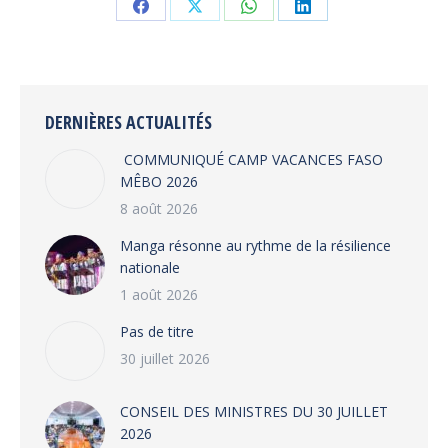
Share
Share
Share
Share
on
on
on
on
Facebook
X
WhatsApp
LinkedIn
DERNIÈRES ACTUALITÉS
COMMUNIQUÉ CAMP VACANCES FASO
MÊBO 2026
8 août 2026
Manga résonne au rythme de la résilience
nationale
1 août 2026
Pas de titre
30 juillet 2026
CONSEIL DES MINISTRES DU 30 JUILLET
2026