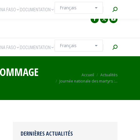
Recherche
INA FASO
DOCUMENTATION
Recherche
INA FASO
DOCUMENTATION
D HOMMAGE
Vous êtes ici :
Accueil
Actualités
Journée nationale des martyrs :…
DERNIÈRES ACTUALITÉS