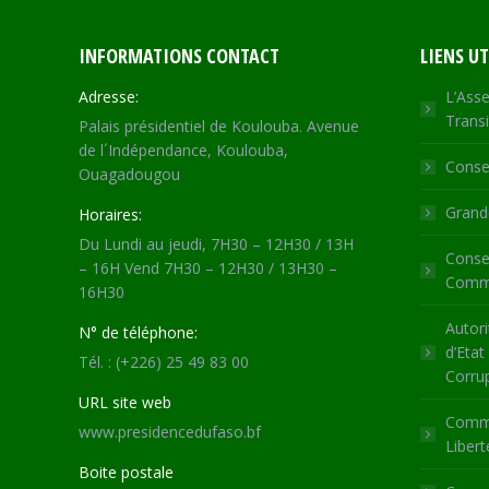
INFORMATIONS CONTACT
LIENS UT
Adresse:
L’Asse
Transi
Palais présidentiel de Koulouba. Avenue
de l´Indépendance, Koulouba,
Consei
Ouagadougou
Grande
Horaires:
Du Lundi au jeudi, 7H30 – 12H30 / 13H
Consei
– 16H Vend 7H30 – 12H30 / 13H30 –
Commu
16H30
Autori
N° de téléphone:
d’Etat
Tél. : (+226) 25 49 83 00
Corru
URL site web
Commi
www.presidencedufaso.bf
Libert
Boite postale