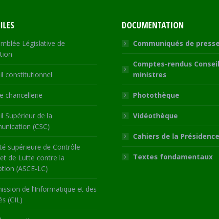
ILES
DOCUMENTATION
mblée Législative de
Communiqués de press
tion
Comptes-rendus Conseil
l constitutionnel
ministres
 chancellerie
Photothèque
l Supérieur de la
Vidéothèque
nication (CSC)
Cahiers de la Présidenc
té supérieure de Contrôle
Textes fondamentaux
 et de Lutte contre la
ption (ASCE-LC)
ssion de l’Informatique et des
és (CIL)