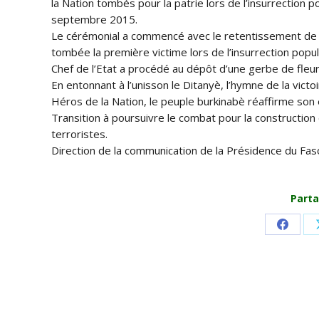
la Nation tombés pour la patrie lors de l’insurrectio
septembre 2015.
Le cérémonial a commencé avec le retentissement de la
tombée la première victime lors de l’insurrection popula
Chef de l’Etat a procédé au dépôt d’une gerbe de fleu
En entonnant à l’unisson le Ditanyè, l’hymne de la vic
Héros de la Nation, le peuple burkinabè réaffirme son
Transition à poursuivre le combat pour la construction
terroristes.
Direction de la communication de la Présidence du Fas
Parta
Share
on
Faceb