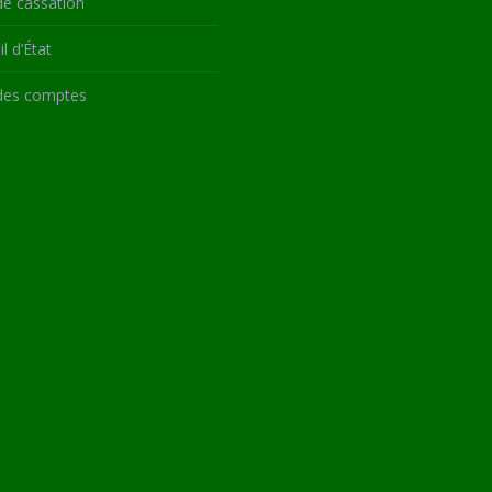
de cassation
l d’État
des comptes