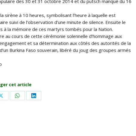
n populaire des 30 et 31 octobre 2014 et du putsch manqué du 16
 sirène à 10 heures, symbolisant l’heure à laquelle est
ire suivi de l’observation d’une minute de silence. Ensuite le
rs à la mémoire de ces martyrs tombés pour la Nation.
toire au cours de cette cérémonie solennelle d’hommage aux
 engagement et sa détermination aux côtés des autorités de la
 d’un Burkina Faso souverain, libéré du joug des groupes armés
o
ger cet article
Share
Share
Share
on
on
on
ook
X
WhatsApp
LinkedIn