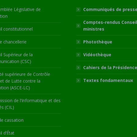
mblée Législative de
Communiqués de press
tion
Comptes-rendus Conseil
l constitutionnel
ministres
 chancellerie
Photothèque
l Supérieur de la
Vidéothèque
nication (CSC)
Cahiers de la Présidenc
té supérieure de Contrôle
Textes fondamentaux
 et de Lutte contre la
ption (ASCE-LC)
ssion de l’Informatique et des
és (CIL)
de cassation
l d’État