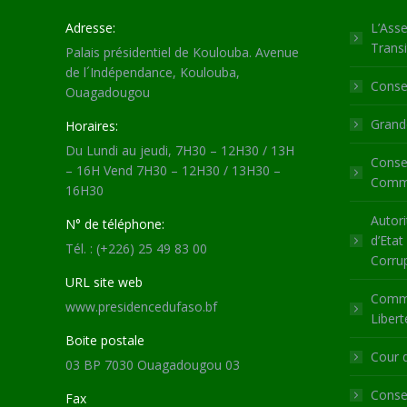
Adresse:
L’Asse
Transi
Palais présidentiel de Koulouba. Avenue
de l´Indépendance, Koulouba,
Consei
Ouagadougou
Grande
Horaires:
Du Lundi au jeudi, 7H30 – 12H30 / 13H
Consei
– 16H Vend 7H30 – 12H30 / 13H30 –
Commu
16H30
Autori
N° de téléphone:
d’Etat
Tél. : (+226) 25 49 83 00
Corru
URL site web
Commi
www.presidencedufaso.bf
Libert
Boite postale
Cour 
03 BP 7030 Ouagadougou 03
Consei
Fax