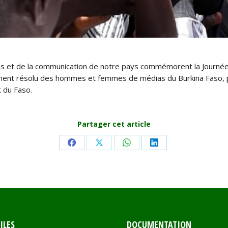
et de la communication de notre pays commémorent la Journée nat
ment résolu des hommes et femmes de médias du Burkina Faso, pour
t du Faso.
Partager cet article
Share
Share
Share
Share
on
on
on
on
Facebook
X
WhatsApp
LinkedIn
ILES
DOCUMENTATION