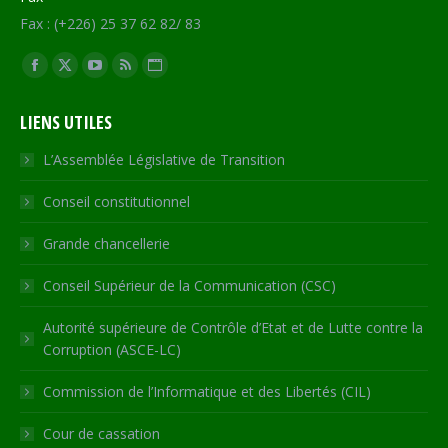
Fax : (+226) 25 37 62 82/ 83
Trouvez nous sur :
Facebook
X
YouTube
RSS
Site
page
page
page
page
Web
LIENS UTILES
opens
opens
opens
opens
page
in
in
in
in
opens
L’Assemblée Législative de Transition
new
new
new
new
in
Conseil constitutionnel
window
window
window
window
new
window
Grande chancellerie
Conseil Supérieur de la Communication (CSC)
Autorité supérieure de Contrôle d’Etat et de Lutte contre la
Corruption (ASCE-LC)
Commission de l’Informatique et des Libertés (CIL)
Cour de cassation