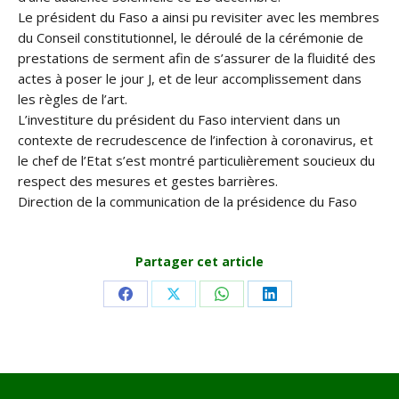
Le président du Faso a ainsi pu revisiter avec les membres
du Conseil constitutionnel, le déroulé de la cérémonie de
prestations de serment afin de s’assurer de la fluidité des
actes à poser le jour J, et de leur accomplissement dans
les règles de l’art.
L’investiture du président du Faso intervient dans un
contexte de recrudescence de l’infection à coronavirus, et
le chef de l’Etat s’est montré particulièrement soucieux du
respect des mesures et gestes barrières.
Direction de la communication de la présidence du Faso
Partager cet article
Share
Share
Share
Share
on
on
on
on
Facebook
X
WhatsApp
LinkedIn