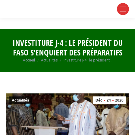
page
page
page
opens
opens
opens
in
in
in
new
new
new
window
window
window
INVESTITURE J-4 : LE PRÉSIDENT DU
FASO S’ENQUIERT DES PRÉPARATIFS
Vous êtes ici :
Accueil
Actualités
Investiture J-4 : le président…
Actualités
Déc
24
2020