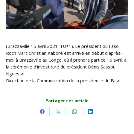
(Brazzaville 15 avril 2021. TU+1). Le président du Faso
Roch Marc Christian Kaboré est arrivé en début d’après-
midi à Brazzaville au Congo, où il prendra part ce 16 avril, à
la cérémonie d’investiture du président Dénis Sassou
Nguesso.
Direction de la Communication de la présidence du Faso.
Partager cet article
Share
Share
Share
Share
on
on
on
on
Facebook
X
WhatsApp
LinkedIn