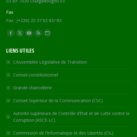
03 BP 7030 Ouagadougou 03
Fax
Fax : (+226) 25 37 62 82/ 83
Trouvez nous sur :
Facebook
X
YouTube
RSS
Site
page
page
page
page
Web
LIENS UTILES
opens
opens
opens
opens
page
in
in
in
in
opens
L’Assemblée Législative de Transition
new
new
new
new
in
Conseil constitutionnel
window
window
window
window
new
window
Grande chancellerie
Conseil Supérieur de la Communication (CSC)
Autorité supérieure de Contrôle d’Etat et de Lutte contre la
Corruption (ASCE-LC)
Commission de l’Informatique et des Libertés (CIL)