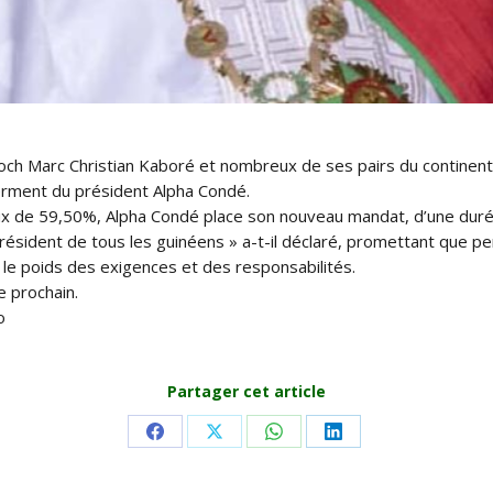
ch Marc Christian Kaboré et nombreux de ses pairs du continent,
erment du président Alpha Condé.
taux de 59,50%, Alpha Condé place son nouveau mandat, d’une durée
président de tous les guinéens » a-t-il déclaré, promettant que p
le poids des exigences et des responsabilités.
e prochain.
o
Partager cet article
Share
Share
Share
Share
on
on
on
on