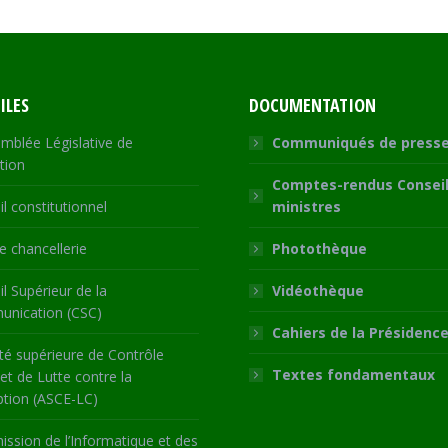
Facebook
X
WhatsApp
LinkedIn
ILES
DOCUMENTATION
mblée Législative de
Communiqués de press
tion
Comptes-rendus Conseil
l constitutionnel
ministres
 chancellerie
Photothèque
l Supérieur de la
Vidéothèque
nication (CSC)
Cahiers de la Présidenc
té supérieure de Contrôle
Textes fondamentaux
 et de Lutte contre la
ption (ASCE-LC)
ssion de l’Informatique et des