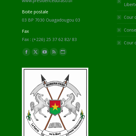
www.presidencedufaso.bf
Libert
Boite postale
Cour 
03 BP 7030 Ouagadougou 03
Consei
Fax
Fax : (+226) 25 37 62 82/ 83
Cour 
Trouvez nous sur :
Facebook
X
YouTube
RSS
Site
page
page
page
page
Web
opens
opens
opens
opens
page
in
in
in
in
opens
new
new
new
new
in
window
window
window
window
new
window