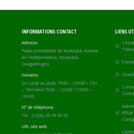
INFORMATIONS CONTACT
LIENS UT
Adresse:
L’Asse
Transi
Palais présidentiel de Koulouba. Avenue
de l´Indépendance, Koulouba,
Consei
Ouagadougou
Grande
Horaires:
Du Lundi au jeudi, 7H30 – 12H30 / 13H
Consei
– 16H Vend 7H30 – 12H30 / 13H30 –
Commu
16H30
Autori
N° de téléphone:
d’Etat
Tél. : (+226) 25 49 83 00
Corru
URL site web
Commi