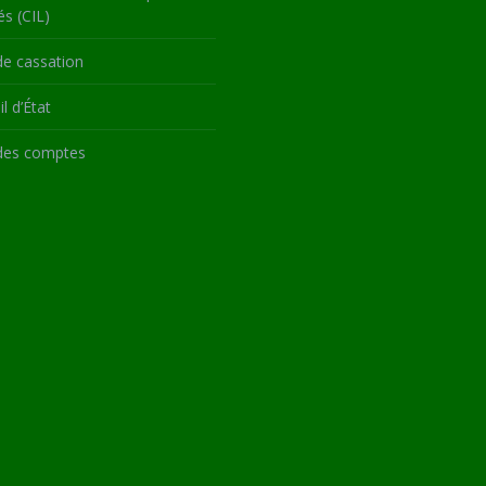
és (CIL)
de cassation
l d’État
des comptes