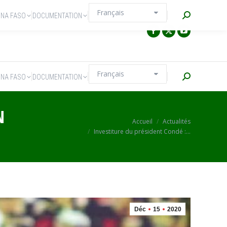
Recherche
INA FASO
DOCUMENTATION
Recherche
INA FASO
DOCUMENTATION
N
Vous êtes ici :
Accueil
Actualités
Investiture du président Condé :…
Déc
15
2020