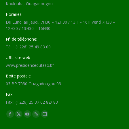
Koulouba, Ouagadougou
Horaires:
Du Lundi au jeudi, 7H30 – 12H30 / 13H – 16H Vend 7H30 –
12H30 / 13H30 – 16H30
N° de téléphone:
Tél. : (+226) 25 49 83 00
URL site web
www.presidencedufaso.bf
Boite postale
03 BP 7030 Ouagadougou 03
Fax
Fax : (+226) 25 37 62 82/ 83
Trouvez nous sur :
Facebook
X
YouTube
RSS
Site
page
page
page
page
Web