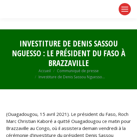
page
page
page
opens
opens
opens
in
in
in
new
new
new
window
window
window
INVESTITURE DE DENIS SASSOU
NGUESSO : LE PRÉSIDENT DU FASO À
BRAZZAVILLE
Vous êtes ici :
Accueil
Communiqué de presse
Investiture de Denis Sassou Nguesso…
(Ouagadougou, 15 avril 2021). Le président du Faso, Roch
Marc Christian Kaboré a quitté Ouagadougou ce matin pour
Brazzaville au Congo, où il assistera demain vendredi à la
cérémonie d’investiture du président Denis Sassou