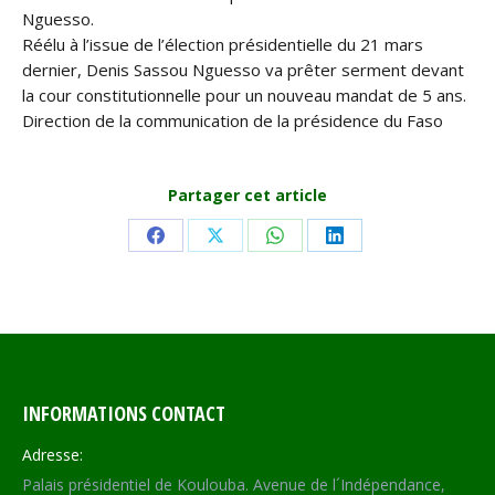
Nguesso.
Réélu à l’issue de l’élection présidentielle du 21 mars
dernier, Denis Sassou Nguesso va prêter serment devant
la cour constitutionnelle pour un nouveau mandat de 5 ans.
Direction de la communication de la présidence du Faso
Partager cet article
Share
Share
Share
Share
on
on
on
on
Facebook
X
WhatsApp
LinkedIn
INFORMATIONS CONTACT
Adresse:
Palais présidentiel de Koulouba. Avenue de l´Indépendance,