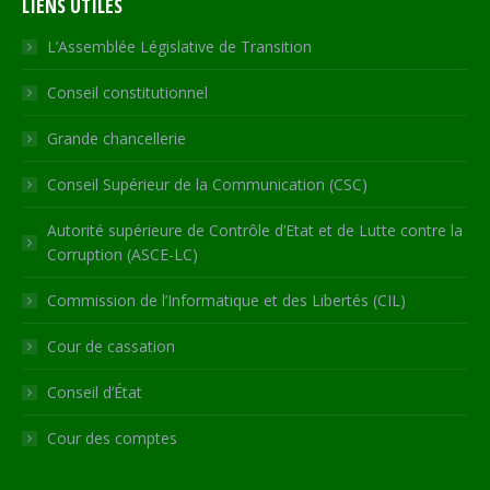
LIENS UTILES
opens
opens
opens
opens
page
in
in
in
in
opens
L’Assemblée Législative de Transition
new
new
new
new
in
Conseil constitutionnel
window
window
window
window
new
window
Grande chancellerie
Conseil Supérieur de la Communication (CSC)
Autorité supérieure de Contrôle d’Etat et de Lutte contre la
Corruption (ASCE-LC)
Commission de l’Informatique et des Libertés (CIL)
Cour de cassation
Conseil d’État
Cour des comptes