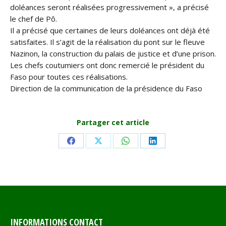
doléances seront réalisées progressivement », a précisé
le chef de Pô.
Il a précisé que certaines de leurs doléances ont déjà été
satisfaites. Il s’agit de la réalisation du pont sur le fleuve
Nazinon, la construction du palais de justice et d’une prison.
Les chefs coutumiers ont donc remercié le président du
Faso pour toutes ces réalisations.
Direction de la communication de la présidence du Faso
Partager cet article
Share
Share
Share
Share
on
on
on
on
Facebook
X
WhatsApp
LinkedIn
INFORMATIONS CONTACT