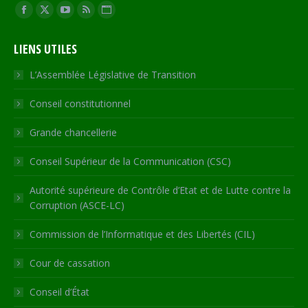
Trouvez nous sur :
Facebook
X
YouTube
RSS
Site
page
page
page
page
Web
LIENS UTILES
opens
opens
opens
opens
page
in
in
in
in
opens
L’Assemblée Législative de Transition
new
new
new
new
in
Conseil constitutionnel
window
window
window
window
new
window
Grande chancellerie
Conseil Supérieur de la Communication (CSC)
Autorité supérieure de Contrôle d’Etat et de Lutte contre la
Corruption (ASCE-LC)
Commission de l’Informatique et des Libertés (CIL)
Cour de cassation
Conseil d’État