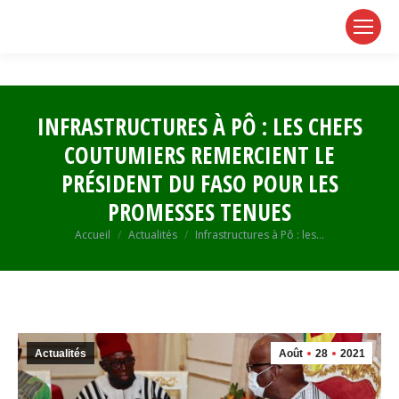
page
page
page
opens
opens
opens
in
in
in
new
new
new
window
window
window
INFRASTRUCTURES À PÔ : LES CHEFS
COUTUMIERS REMERCIENT LE
PRÉSIDENT DU FASO POUR LES
PROMESSES TENUES
Vous êtes ici :
Accueil
Actualités
Infrastructures à Pô : les…
Actualités
Août
28
2021