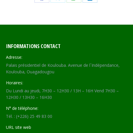
Share
Share
Share
Share
on
on
on
on
Facebook
X
WhatsApp
LinkedIn
INFORMATIONS CONTACT
Adresse:
Palais présidentiel de Koulouba. Avenue de l´Indépendance,
Koulouba, Ouagadougou
Horaires:
Du Lundi au jeudi, 7H30 – 12H30 / 13H – 16H Vend 7H30 –
12H30 / 13H30 – 16H30
N° de téléphone:
Tél. : (+226) 25 49 83 00
URL site web