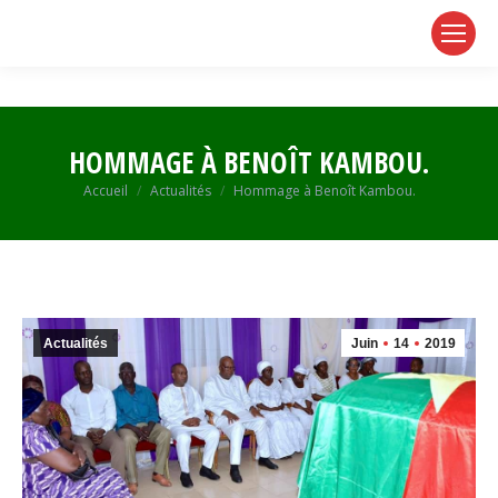
page
page
page
opens
opens
opens
in
in
in
new
new
new
window
window
window
HOMMAGE À BENOÎT KAMBOU.
Vous êtes ici :
Accueil
Actualités
Hommage à Benoît Kambou.
Actualités
Juin
14
2019