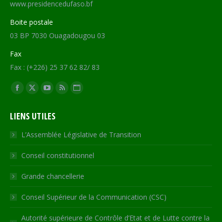
www.presidencedufaso.bf
Boite postale
03 BP 7030 Ouagadougou 03
Fax
Fax : (+226) 25 37 62 82/ 83
Trouvez nous sur :
Facebook
X
YouTube
RSS
Site
page
page
page
page
Web
LIENS UTILES
opens
opens
opens
opens
page
in
in
in
in
opens
L’Assemblée Législative de Transition
new
new
new
new
in
Conseil constitutionnel
window
window
window
window
new
window
Grande chancellerie
Conseil Supérieur de la Communication (CSC)
Autorité supérieure de Contrôle d’Etat et de Lutte contre la