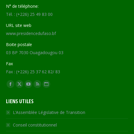
N° de téléphone:
Tél. : (+226) 25 49 83 00
URL site web
www.presidencedufaso.bf
Boite postale
03 BP 7030 Ouagadougou 03
Fax
Fax : (+226) 25 37 62 82/ 83
Trouvez nous sur :
Facebook
X
YouTube
RSS
Site
page
page
page
page
Web
LIENS UTILES
opens
opens
opens
opens
page
in
in
in
in
opens
L’Assemblée Législative de Transition
new
new
new
new
in
Conseil constitutionnel
window
window
window
window
new