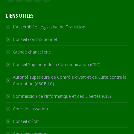
Facebook
X
YouTube
RSS
Site
page
page
page
page
Web
LIENS UTILES
opens
opens
opens
opens
page
in
in
in
in
opens
L’Assemblée Législative de Transition
new
new
new
new
in
Conseil constitutionnel
window
window
window
window
new
window
Grande chancellerie
Conseil Supérieur de la Communication (CSC)
Autorité supérieure de Contrôle d’Etat et de Lutte contre la
Corruption (ASCE-LC)
Commission de l’Informatique et des Libertés (CIL)
Cour de cassation
Conseil d’État
Cour des comptes