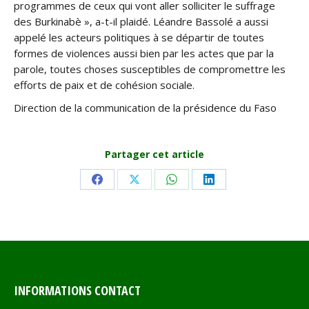
programmes de ceux qui vont aller solliciter le suffrage
des Burkinabè », a-t-il plaidé. Léandre Bassolé a aussi
appelé les acteurs politiques à se départir de toutes
formes de violences aussi bien par les actes que par la
parole, toutes choses susceptibles de compromettre les
efforts de paix et de cohésion sociale.
Direction de la communication de la présidence du Faso
Partager cet article
Share
Share
Share
Share
on
on
on
on
Facebook
X
WhatsApp
LinkedIn
INFORMATIONS CONTACT