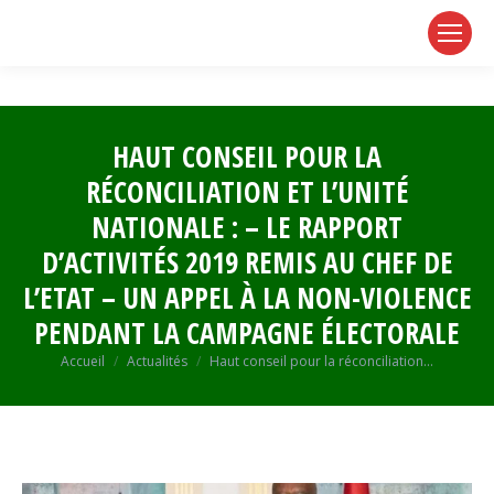
page
page
page
opens
opens
opens
in
in
in
new
new
new
window
window
window
HAUT CONSEIL POUR LA
RÉCONCILIATION ET L’UNITÉ
NATIONALE : – LE RAPPORT
D’ACTIVITÉS 2019 REMIS AU CHEF DE
L’ETAT – UN APPEL À LA NON-VIOLENCE
PENDANT LA CAMPAGNE ÉLECTORALE
Vous êtes ici :
Accueil
Actualités
Haut conseil pour la réconciliation…