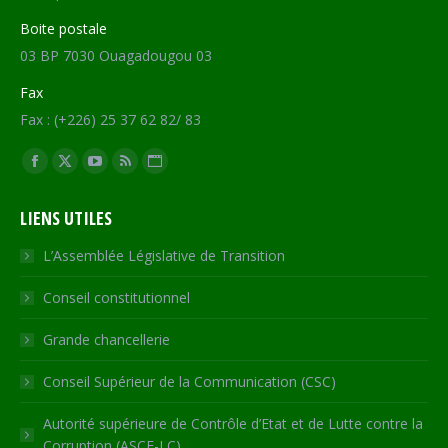
Boite postale
03 BP 7030 Ouagadougou 03
Fax
Fax : (+226) 25 37 62 82/ 83
Trouvez nous sur :
Facebook
X
YouTube
RSS
Site
page
page
page
page
Web
LIENS UTILES
opens
opens
opens
opens
page
in
in
in
in
opens
L’Assemblée Législative de Transition
new
new
new
new
in
Conseil constitutionnel
window
window
window
window
new
window
Grande chancellerie
Conseil Supérieur de la Communication (CSC)
Autorité supérieure de Contrôle d’Etat et de Lutte contre la
Corruption (ASCE-LC)