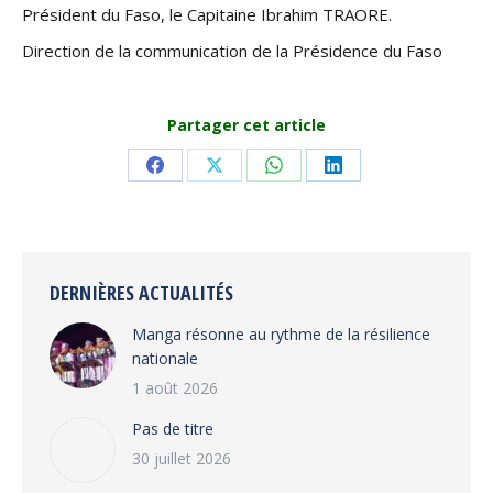
Président du Faso, le Capitaine Ibrahim TRAORE.
Direction de la communication de la Présidence du Faso
Partager cet article
Share
Share
Share
Share
on
on
on
on
Facebook
X
WhatsApp
LinkedIn
DERNIÈRES ACTUALITÉS
Manga résonne au rythme de la résilience
nationale
1 août 2026
Pas de titre
30 juillet 2026