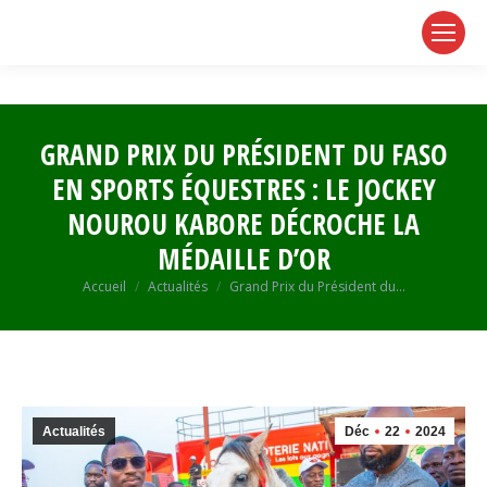
page
page
page
opens
opens
opens
in
in
in
new
new
new
window
window
window
GRAND PRIX DU PRÉSIDENT DU FASO
EN SPORTS ÉQUESTRES : LE JOCKEY
NOUROU KABORE DÉCROCHE LA
MÉDAILLE D’OR
Vous êtes ici :
Accueil
Actualités
Grand Prix du Président du…
Actualités
Déc
22
2024