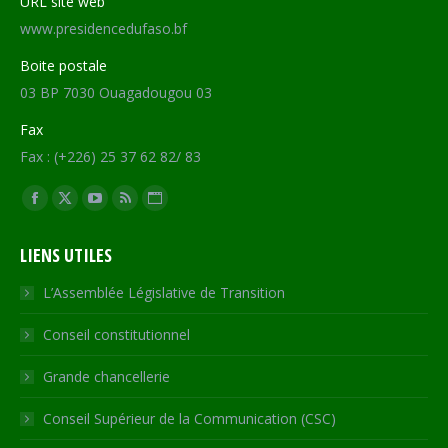
URL site web
www.presidencedufaso.bf
Boite postale
03 BP 7030 Ouagadougou 03
Fax
Fax : (+226) 25 37 62 82/ 83
Trouvez nous sur :
Facebook
X
YouTube
RSS
Site
page
page
page
page
Web
LIENS UTILES
opens
opens
opens
opens
page
in
in
in
in
opens
L’Assemblée Législative de Transition
new
new
new
new
in
Conseil constitutionnel
window
window
window
window
new
window
Grande chancellerie
Conseil Supérieur de la Communication (CSC)