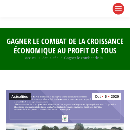
page
page
page
opens
opens
opens
in
in
in
new
new
new
window
window
window
GAGNER LE COMBAT DE LA CROISSANCE
ÉCONOMIQUE AU PROFIT DE TOUS
Vous êtes ici :
Accueil
Actualités
Gagner le combat de la…
Actualités
Oct
6
2020