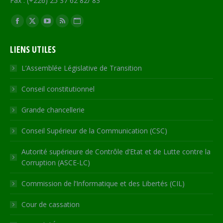
Fax : (+226) 25 37 62 82/ 83
Trouvez nous sur :
Facebook
X
YouTube
RSS
Site
page
page
page
page
Web
LIENS UTILES
opens
opens
opens
opens
page
in
in
in
in
opens
L’Assemblée Législative de Transition
new
new
new
new
in
Conseil constitutionnel
window
window
window
window
new
window
Grande chancellerie
Conseil Supérieur de la Communication (CSC)
Autorité supérieure de Contrôle d’Etat et de Lutte contre la
Corruption (ASCE-LC)
Commission de l’Informatique et des Libertés (CIL)
Cour de cassation