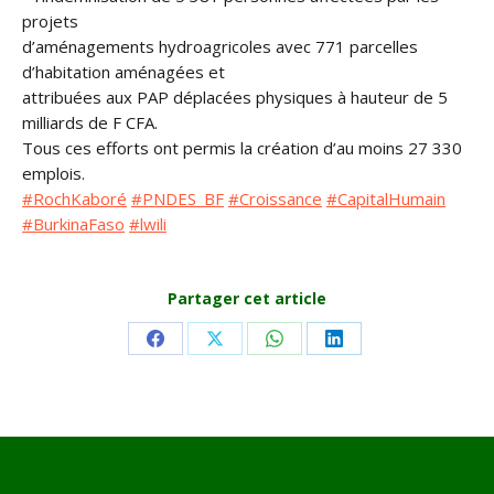
projets
d’aménagements hydroagricoles avec 771 parcelles
d’habitation aménagées et
attribuées aux PAP déplacées physiques à hauteur de 5
milliards de F CFA.
Tous ces efforts ont permis la création d’au moins 27 330
emplois.
#RochKaboré
#PNDES_BF
#Croissance
#CapitalHumain
#BurkinaFaso
#lwili
Partager cet article
Share
Share
Share
Share
on
on
on
on
Facebook
X
WhatsApp
LinkedIn