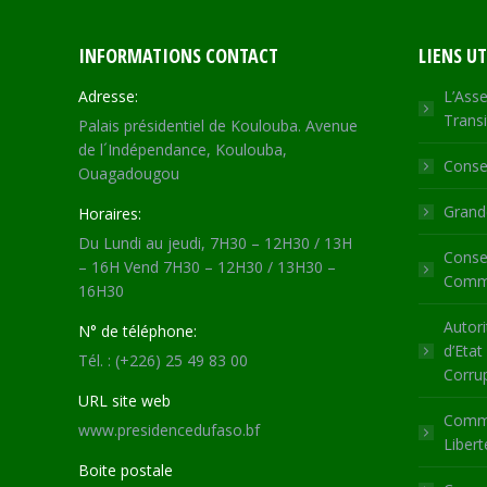
INFORMATIONS CONTACT
LIENS UT
Adresse:
L’Asse
Transi
Palais présidentiel de Koulouba. Avenue
de l´Indépendance, Koulouba,
Consei
Ouagadougou
Grande
Horaires:
Du Lundi au jeudi, 7H30 – 12H30 / 13H
Consei
– 16H Vend 7H30 – 12H30 / 13H30 –
Commu
16H30
Autori
N° de téléphone:
d’Etat
Tél. : (+226) 25 49 83 00
Corru
URL site web
Commi
www.presidencedufaso.bf
Libert
Boite postale