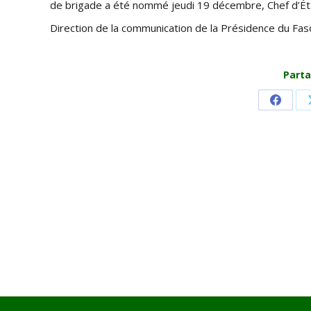
de brigade a été nommé jeudi 19 décembre, Chef d’Ét
Direction de la communication de la Présidence du Fas
Parta
Share
on
Faceb