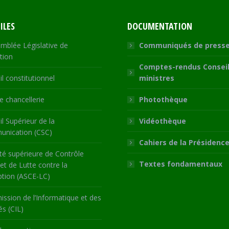
ILES
DOCUMENTATION
mblée Législative de
Communiqués de press
tion
Comptes-rendus Conseil
l constitutionnel
ministres
 chancellerie
Photothèque
l Supérieur de la
Vidéothèque
nication (CSC)
Cahiers de la Présidenc
té supérieure de Contrôle
Textes fondamentaux
 et de Lutte contre la
ption (ASCE-LC)
ssion de l’Informatique et des
és (CIL)