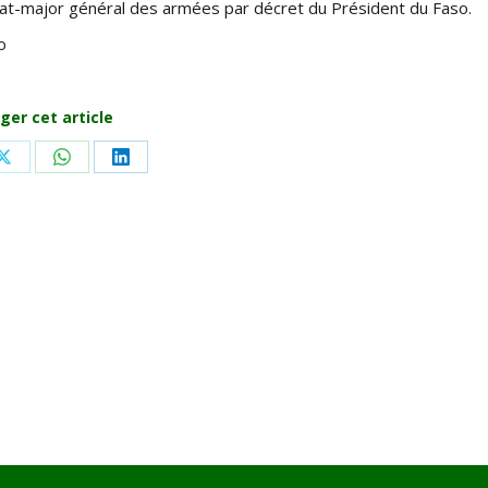
at-major général des armées par décret du Président du Faso.
o
ger cet article
Share
Share
Share
on
on
on
ook
X
WhatsApp
LinkedIn