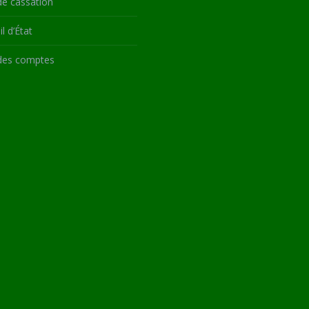
de cassation
l d’État
des comptes