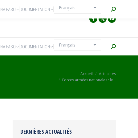
Recherche
INA FASO
DOCUMENTATION
Recherche
INA FASO
DOCUMENTATION
Vous êtes ici :
Accueil
Actualités
Forces armées nationales : le…
DERNIÈRES ACTUALITÉS