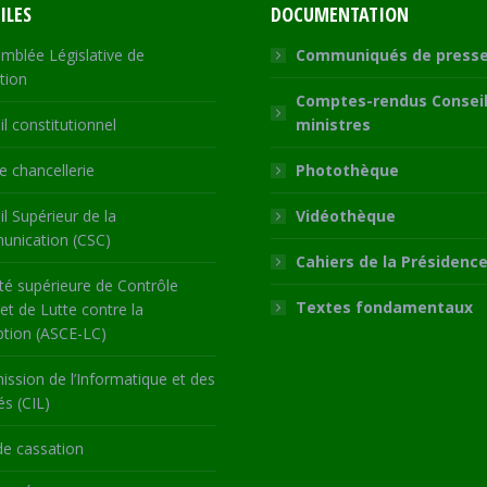
ILES
DOCUMENTATION
mblée Législative de
Communiqués de press
tion
Comptes-rendus Conseil
l constitutionnel
ministres
 chancellerie
Photothèque
l Supérieur de la
Vidéothèque
nication (CSC)
Cahiers de la Présidenc
té supérieure de Contrôle
Textes fondamentaux
 et de Lutte contre la
ption (ASCE-LC)
ssion de l’Informatique et des
és (CIL)
de cassation