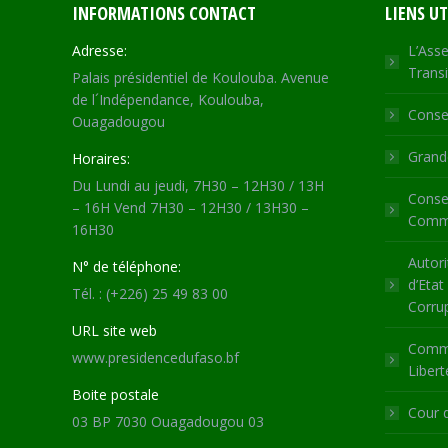
INFORMATIONS CONTACT
LIENS UT
Adresse:
L’Asse
Transi
Palais présidentiel de Koulouba. Avenue
de l´Indépendance, Koulouba,
Consei
Ouagadougou
Grande
Horaires:
Du Lundi au jeudi, 7H30 – 12H30 / 13H
Consei
– 16H Vend 7H30 – 12H30 / 13H30 –
Commu
16H30
Autori
N° de téléphone:
d’Etat
Tél. : (+226) 25 49 83 00
Corru
URL site web
Commi
www.presidencedufaso.bf
Libert
Boite postale
Cour 
03 BP 7030 Ouagadougou 03