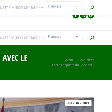
Recherche
INA FASO
DOCUMENTATION
Recherche
INA FASO
DOCUMENTATION
 AVEC LE
Vous êtes ici :
Accueil
Actualités
Force conjointe du G5 Sahel…
Juil
16
2021