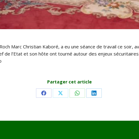
Roch Marc Christian Kaboré, a eu une séance de travail ce soir, 
 de l’Etat et son hôte ont tourné autour des enjeux sécuritaires 
o
Partager cet article
Share
Share
Share
Share
on
on
on
on
Facebook
X
WhatsApp
LinkedIn