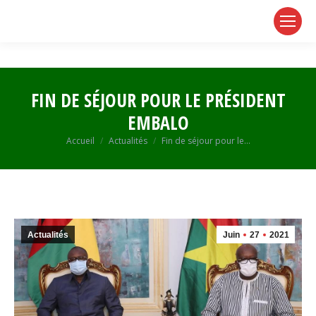
page
page
page
opens
opens
opens
in
in
in
new
new
new
window
window
window
FIN DE SÉJOUR POUR LE PRÉSIDENT
EMBALO
Vous êtes ici :
Accueil
Actualités
Fin de séjour pour le…
Actualités
Juin
27
2021