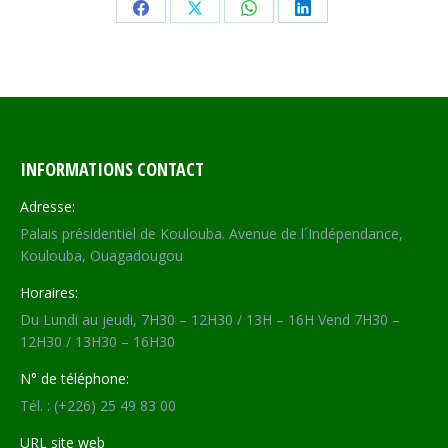
Share
Share
Share
Share
on
on
on
on
Facebook
X
WhatsApp
LinkedIn
INFORMATIONS CONTACT
Adresse:
Palais présidentiel de Koulouba. Avenue de l´Indépendance,
Koulouba, Ouagadougou
Horaires:
Du Lundi au jeudi, 7H30 – 12H30 / 13H – 16H Vend 7H30 –
12H30 / 13H30 – 16H30
N° de téléphone:
Tél. : (+226) 25 49 83 00
URL site web