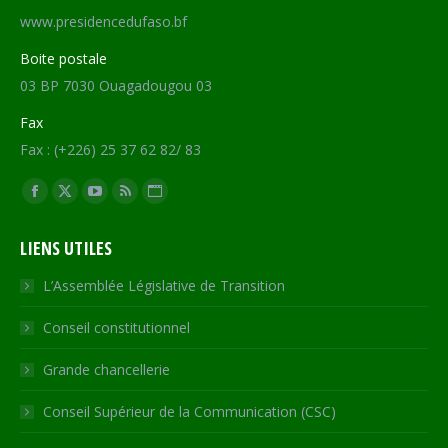
www.presidencedufaso.bf
Boite postale
03 BP 7030 Ouagadougou 03
Fax
Fax : (+226) 25 37 62 82/ 83
Trouvez nous sur :
Facebook
X
YouTube
RSS
Site
page
page
page
page
Web
LIENS UTILES
opens
opens
opens
opens
page
in
in
in
in
opens
L’Assemblée Législative de Transition
new
new
new
new
in
Conseil constitutionnel
window
window
window
window
new
window
Grande chancellerie
Conseil Supérieur de la Communication (CSC)