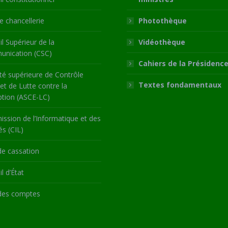
 chancellerie
Photothèque
l Supérieur de la
Vidéothèque
nication (CSC)
Cahiers de la Présidenc
té supérieure de Contrôle
Textes fondamentaux
 et de Lutte contre la
ption (ASCE-LC)
ssion de l’Informatique et des
és (CIL)
de cassation
l d’État
des comptes