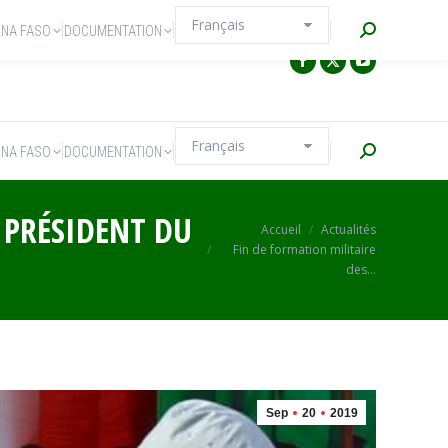
Recherche
INA FASO
DOCUMENTATION
Recherche
INA FASO
DOCUMENTATION
E PRÉSIDENT DU
Vous êtes ici :
Accueil
Actualités
Fin de formation militaire
des…
Sep
20
2019