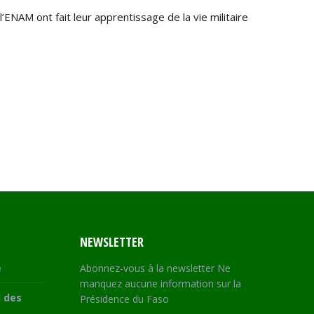
ENAM ont fait leur apprentissage de la vie militaire
NEWSLETTER
e
Abonnez-vous à la newsletter Ne
manquez aucune information sur la
 des
Présidence du Faso