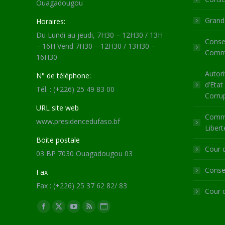
Ouagadougou
Grande
Horaires:
Du Lundi au jeudi, 7H30 – 12H30 / 13H
Consei
– 16H Vend 7H30 – 12H30 / 13H30 –
Commu
16H30
Autori
N° de téléphone:
d’Etat
Tél. : (+226) 25 49 83 00
Corru
URL site web
Commi
www.presidencedufaso.bf
Libert
Boite postale
Cour 
03 BP 7030 Ouagadougou 03
Consei
Fax
Fax : (+226) 25 37 62 82/ 83
Cour 
Trouvez nous sur :
Facebook
X
YouTube
RSS
Site