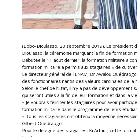
(Bobo-Dioulasso, 20 septembre 2019). Le président d
Dioulasso, la cérémonie marquant la fin de formation mi
Débutée le 11 aout dernier, la formation m
ilitaire a 
formation militaire a permis aux stagiaires « de cultive
Le directeur général de l’ENAM, Dr Awalou Ouédraogo,
des fonctionnaires nantis des valeurs cardinales de la 
Selon le chef de l’Etat, il n’y a pas de développement 
qui seront utiles à la fin de leur formation et dans la v
« Je voudrais féliciter les stagiaires pour avoir particip
formation militaire dans le programme de leurs étudiant
« Tous les stagiaires ont obtenu la moyenne nécessaire 
Gilbert Ouédraogo.
Pour le délégué des stagiaires, Ki Arthur, cette formati