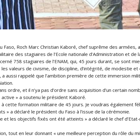
u Faso, Roch Marc Christian Kaboré, chef suprême des armées, a
litaire des stagiaires de l’Ecole nationale d’Administration et de
concerné 758 stagiaires de l’ENAM, qui, 45 jours durant, se sont mi
r les valeurs de civisme, de discipline, d’intégrité, de modestie et
 a aussi rappelé que l’ambition première de cette immersion mili
Nation.
sans ordre, et il n’ya pas d’ordre sans acquisition d’un certain n
ie active » a soutenu le président Kaboré.
é à cette formation militaire de 45 jours. Je voudrais également féli
s » a déclaré le président du Faso à l’issue de la cérémonie.
et les objectifs fixés ont été atteints » a déclaré le chef d’Etat
on, tout en leur donnant « une meilleure perception du rôle du mil