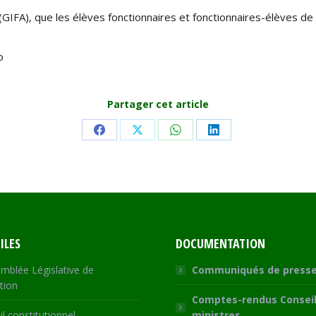
IFA), que les élèves fonctionnaires et fonctionnaires-élèves de l’
o
Partager cet article
Share
Share
Share
Share
on
on
on
on
Facebook
X
WhatsApp
LinkedIn
ILES
DOCUMENTATION
mblée Législative de
Communiqués de press
tion
Comptes-rendus Conseil
l constitutionnel
ministres