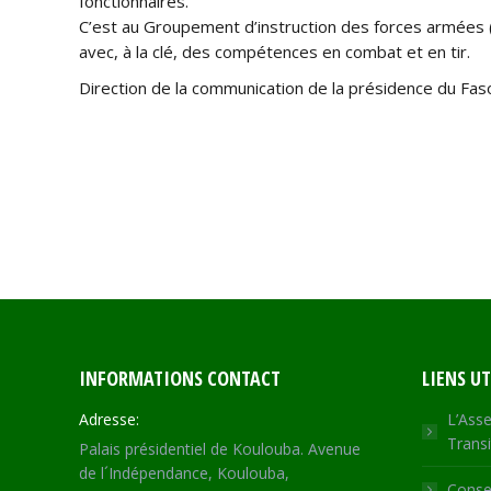
fonctionnaires.
C’est au Groupement d’instruction des forces armées (G
avec, à la clé, des compétences en combat et en tir.
Direction de la communication de la présidence du Fas
INFORMATIONS CONTACT
LIENS UT
Adresse:
L’Asse
Transi
Palais présidentiel de Koulouba. Avenue
de l´Indépendance, Koulouba,
Consei