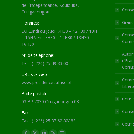
de l´Indépendance, Koulouba,
Consei
Ouagadougou
Grande
Horaires:
Du Lundi au jeudi, 7H30 – 12H30 / 13H
Consei
– 16H Vend 7H30 – 12H30 / 13H30 –
Commu
16H30
Autori
N° de téléphone:
d’Etat
Tél. : (+226) 25 49 83 00
Corru
URL site web
Commi
www.presidencedufaso.bf
Libert
Boite postale
Cour 
03 BP 7030 Ouagadougou 03
Consei
Fax
Fax : (+226) 25 37 62 82/ 83
Cour 
Trouvez nous sur :