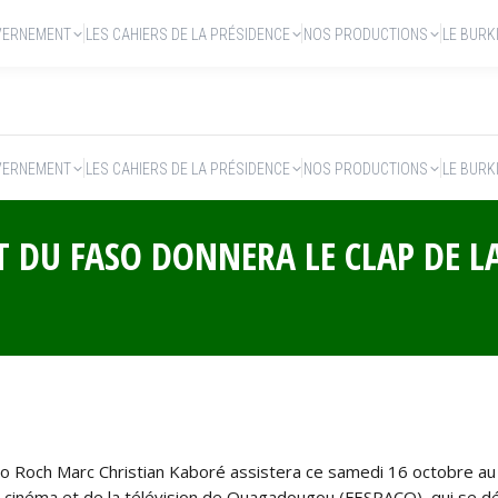
VERNEMENT
LES CAHIERS DE LA PRÉSIDENCE
NOS PRODUCTIONS
LE BURK
VERNEMENT
LES CAHIERS DE LA PRÉSIDENCE
NOS PRODUCTIONS
LE BURK
NT DU FASO DONNERA LE CLAP DE L
 Roch Marc Christian Kaboré assistera ce samedi 16 octobre au
 du cinéma et de la télévision de Ouagadougou (FESPACO), qui se 