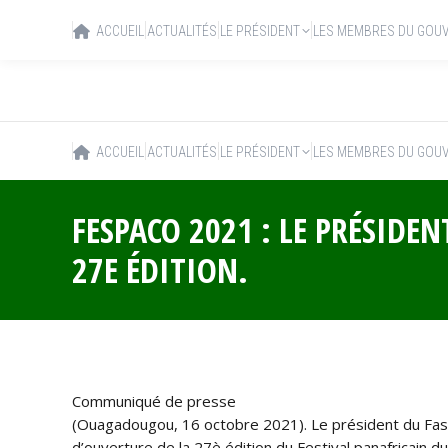
ACCUEIL
ACTUALITÉS
LE PRÉSIDENT
LES MEMBRES DU GOU
ACCUEIL
ACTUALITÉS
LE PRÉSIDENT
LES MEMBRES DU GOU
FESPACO 2021 : LE PRÉSIDE
27E ÉDITION.
Communiqué de presse
(Ouagadougou, 16 octobre 2021). Le président du Faso
d’ouverture de la 27è édition du Festival panafricain