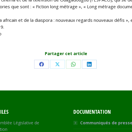
ries que sont : « Fiction long métrage », « Long métrage docume
africain et de la diaspora : nouveaux regards nouveaux défis », e
19.
o
Partager cet article
Share
Share
Share
Share
on
on
on
on
Facebook
X
WhatsApp
LinkedIn
ILES
DOCUMENTATION
mblée Législative de
Communiqués de press
tion