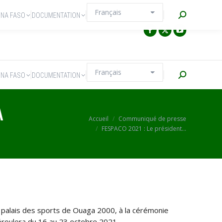
Recherche
INA FASO
DOCUMENTATION
Recherche
INA FASO
DOCUMENTATION
A
Vous êtes ici :
Accueil
Communiqué de presse
FESPACO 2021 : Le président…
 palais des sports de Ouaga 2000, à la cérémonie
déroulera du 16 au 23 octobre 2021.