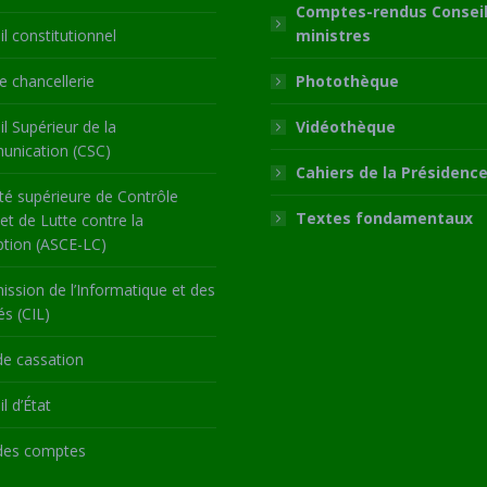
Comptes-rendus Conseil
l constitutionnel
ministres
 chancellerie
Photothèque
l Supérieur de la
Vidéothèque
nication (CSC)
Cahiers de la Présidenc
té supérieure de Contrôle
Textes fondamentaux
 et de Lutte contre la
ption (ASCE-LC)
ssion de l’Informatique et des
és (CIL)
de cassation
l d’État
des comptes