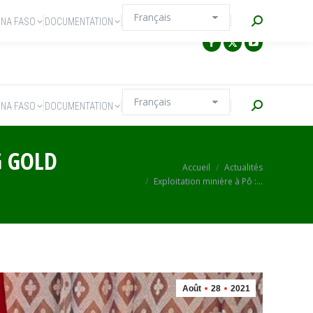
Recherche
INA FASO
DOCUMENTATION
Recherche
INA FASO
DOCUMENTATION
G GOLD
Vous êtes ici :
Accueil
Actualités
Exploitation minière à Pô :…
Août
28
2021