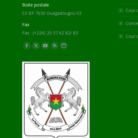
Boite postale
Cour 
03 BP 7030 Ouagadougou 03
Consei
Fax
Fax : (+226) 25 37 62 82/ 83
Cour 
Trouvez nous sur :
Facebook
X
YouTube
RSS
Site
page
page
page
page
Web
opens
opens
opens
opens
page
in
in
in
in
opens
new
new
new
new
in
window
window
window
window
new
window