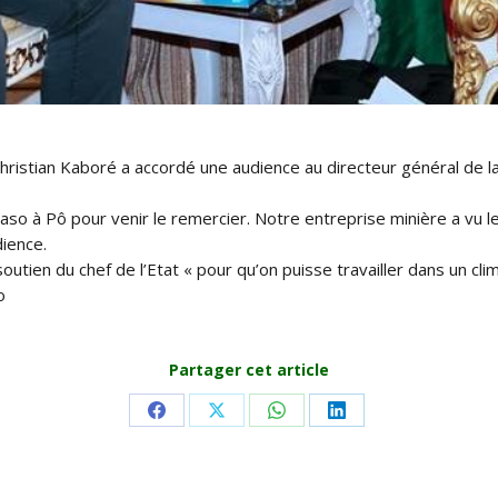
hristian Kaboré a accordé une audience au directeur général de l
so à Pô pour venir le remercier. Notre entreprise minière a vu l
dience.
outien du chef de l’Etat « pour qu’on puisse travailler dans un cli
o
Partager cet article
Share
Share
Share
Share
on
on
on
on
Facebook
X
WhatsApp
LinkedIn