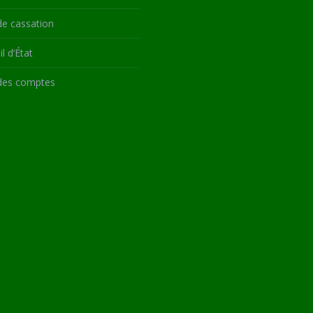
de cassation
l d’État
des comptes