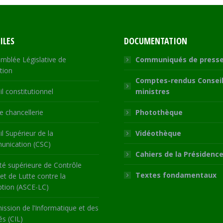
ILES
DOCUMENTATION
mblée Législative de
Communiqués de press
tion
Comptes-rendus Conseil
l constitutionnel
ministres
 chancellerie
Photothèque
l Supérieur de la
Vidéothèque
nication (CSC)
Cahiers de la Présidenc
té supérieure de Contrôle
Textes fondamentaux
 et de Lutte contre la
ption (ASCE-LC)
ssion de l’Informatique et des
és (CIL)