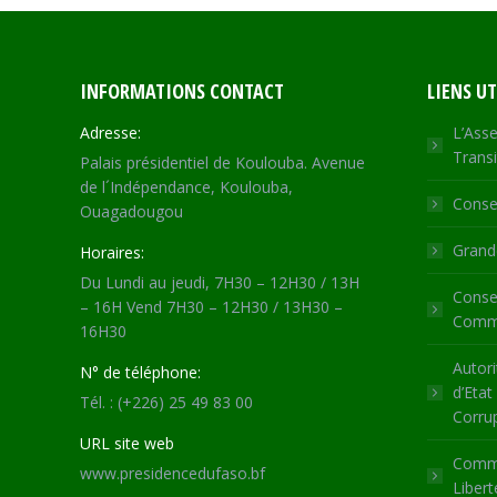
INFORMATIONS CONTACT
LIENS UT
Adresse:
L’Asse
Transi
Palais présidentiel de Koulouba. Avenue
de l´Indépendance, Koulouba,
Consei
Ouagadougou
Grande
Horaires:
Du Lundi au jeudi, 7H30 – 12H30 / 13H
Consei
– 16H Vend 7H30 – 12H30 / 13H30 –
Commu
16H30
Autori
N° de téléphone:
d’Etat
Tél. : (+226) 25 49 83 00
Corru
URL site web
Commi
www.presidencedufaso.bf
Libert