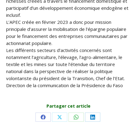
richesses créées à travers le financement domestique et
participatif d’un développement économique endogène et
inclusif.
L’APEC créée en février 2023 a donc pour mission
principale d’assurer la mobilisation de l’épargne populaire
pour le financement des entreprises communautaires par
actionnariat populaire.
Les différents secteurs d’activités concernés sont
notamment l’agriculture, l’élevage, l’agro-alimentaire, le
textile et les mines sur toute l’étendue du territoire
national dans la perspective de réaliser la politique
volontariste du président de la Transition, Chef de l’Etat.
Direction de la communication de la Présidence du Faso
Partager cet article
Share
Share
Share
Share
on
on
on
on