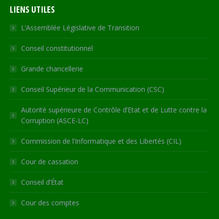
LIENS UTILES
opens
opens
opens
opens
page
in
in
in
in
opens
L’Assemblée Législative de Transition
new
new
new
new
in
Conseil constitutionnel
window
window
window
window
new
window
Grande chancellerie
Conseil Supérieur de la Communication (CSC)
Autorité supérieure de Contrôle d’Etat et de Lutte contre la
Corruption (ASCE-LC)
Commission de l’Informatique et des Libertés (CIL)
Cour de cassation
Conseil d’État
Cour des comptes