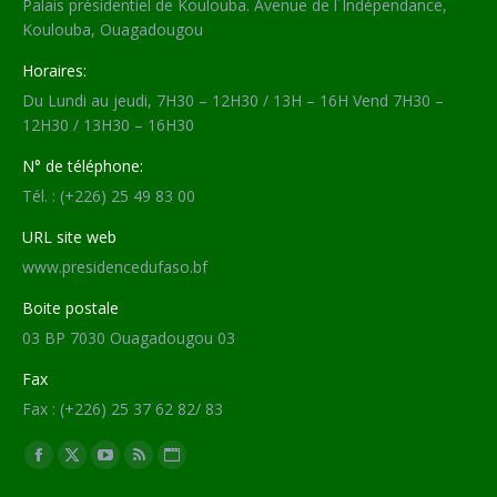
Palais présidentiel de Koulouba. Avenue de l´Indépendance,
Koulouba, Ouagadougou
Horaires:
Du Lundi au jeudi, 7H30 – 12H30 / 13H – 16H Vend 7H30 –
12H30 / 13H30 – 16H30
N° de téléphone:
Tél. : (+226) 25 49 83 00
URL site web
www.presidencedufaso.bf
Boite postale
03 BP 7030 Ouagadougou 03
Fax
Fax : (+226) 25 37 62 82/ 83
Trouvez nous sur :
Facebook
X
YouTube
RSS
Site
page
page
page
page
Web