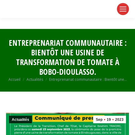
page
page
page
opens
opens
opens
in
in
in
new
new
new
window
window
window
ENTREPRENARIAT COMMUNAUTAIRE :
BIENTÔT UNE USINE DE
TRANSFORMATION DE TOMATE À
BOBO-DIOULASSO.
Vous êtes ici :
Accueil
Actualités
Entreprenariat communautaire : Bientôt une…
Actualités
Sep
19
2023