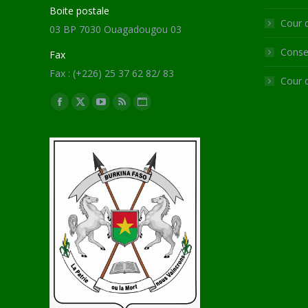
Boite postale
Cour 
03 BP 7030 Ouagadougou 03
Consei
Fax
Fax : (+226) 25 37 62 82/ 83
Cour 
Trouvez nous sur :
Facebook
X
YouTube
RSS
Site
page
page
page
page
Web
opens
opens
opens
opens
page
in
in
in
in
opens
new
new
new
new
in
window
window
window
window
new
window