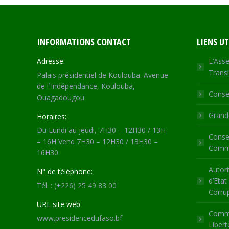
INFORMATIONS CONTACT
LIENS UT
Adresse:
L’Asse
Transi
Palais présidentiel de Koulouba. Avenue
de l´Indépendance, Koulouba,
Consei
Ouagadougou
Grande
Horaires:
Du Lundi au jeudi, 7H30 – 12H30 / 13H
Consei
– 16H Vend 7H30 – 12H30 / 13H30 –
Commu
16H30
Autori
N° de téléphone:
d’Etat
Tél. : (+226) 25 49 83 00
Corru
URL site web
Commi
www.presidencedufaso.bf
Libert