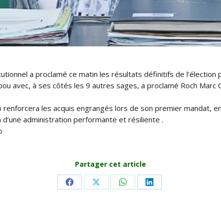
onnel a proclamé ce matin les résultats définitifs de l’élection 
ou avec, à ses côtés les 9 autres sages, a proclamé Roch Marc C
o renforcera les acquis engrangés lors de son premier mandat, e
 d’une administration performante et résiliente .
o
Partager cet article
Share
Share
Share
Share
on
on
on
on
Facebook
X
WhatsApp
LinkedIn