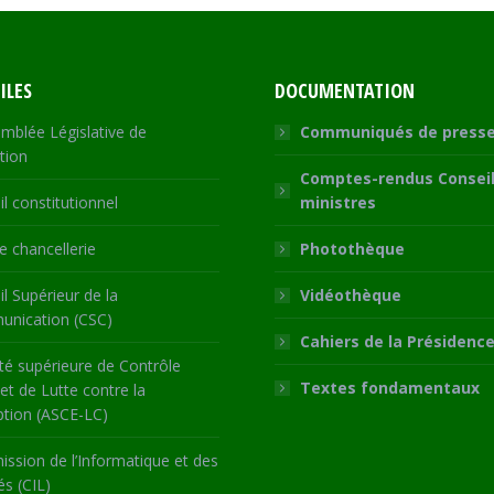
ILES
DOCUMENTATION
mblée Législative de
Communiqués de press
tion
Comptes-rendus Conseil
l constitutionnel
ministres
 chancellerie
Photothèque
l Supérieur de la
Vidéothèque
nication (CSC)
Cahiers de la Présidenc
té supérieure de Contrôle
Textes fondamentaux
 et de Lutte contre la
ption (ASCE-LC)
ssion de l’Informatique et des
és (CIL)