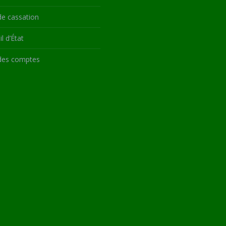
de cassation
l d’État
des comptes