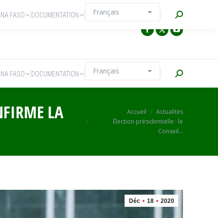
Recherche
INA FASO
DOCUMENTATION
Recherche
INA FASO
DOCUMENTATION
NFIRME LA
Vous êtes ici :
Accueil
Actualités
Élection présidentielle : le
Conseil…
Déc
18
2020