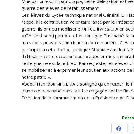
Mue par un esprit patriotique, cette délégation est ven
guerre des élèves de l’établissement.
Les élèves du Lycée technique national Général-El-H
l’appel à la contribution volontaire lancé par le Présid
guerre. Ils ont pu mobiliser 574 100 francs CFA en souti
« On s’est senti patriote et en tant que Burkinabè, la 
mais nous pouvons contribuer à notre manière. C’est 
participer à cet effort », a indiqué Abdoul Hamidou NI
Il dit saisir cette occasion pour « appeler mes camarad
cette guerre est la nôtre ». Par ce geste, les élèves d
se mobiliser et à exprimer leur soutien aux actions de l
notre patrie ».
Abdoul Hamidou NIKIEMA a souligné qu’en retour, le Pré
jeunesse burkinabè dans la lutte engagée contre l’inséc
Direction de la communication de la Présidence du Fas
Parta
Share