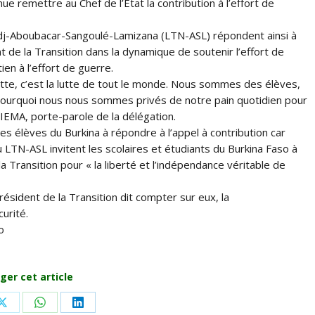
ue remettre au Chef de l’Etat la contribution à l’effort de
adj-Aboubacar-Sangoulé-Lamizana (LTN-ASL) répondent ainsi à
ent de la Transition dans la dynamique de soutenir l’effort de
en à l’effort de guerre.
lutte, c’est la lutte de tout le monde. Nous sommes des élèves,
pourquoi nous nous sommes privés de notre pain quotidien pour
KIEMA, porte-parole de la délégation.
es élèves du Burkina à répondre à l’appel à contribution car
u LTN-ASL invitent les scolaires et étudiants du Burkina Faso à
a Transition pour « la liberté et l’indépendance véritable de
sident de la Transition dit compter sur eux, la
urité.
o
ger cet article
Share
Share
Share