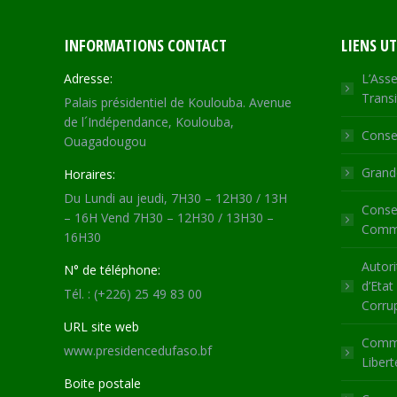
INFORMATIONS CONTACT
LIENS UT
Adresse:
L’Asse
Transi
Palais présidentiel de Koulouba. Avenue
de l´Indépendance, Koulouba,
Consei
Ouagadougou
Grande
Horaires:
Du Lundi au jeudi, 7H30 – 12H30 / 13H
Consei
– 16H Vend 7H30 – 12H30 / 13H30 –
Commu
16H30
Autori
N° de téléphone:
d’Etat
Tél. : (+226) 25 49 83 00
Corru
URL site web
Commi
www.presidencedufaso.bf
Libert
Boite postale