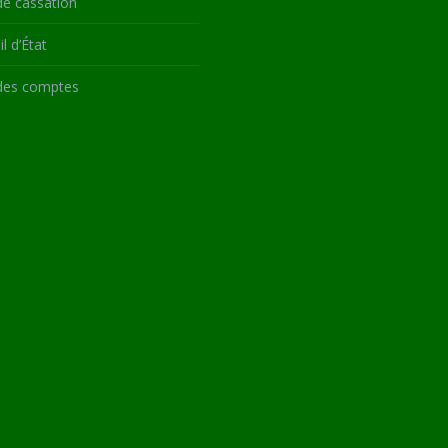
de cassation
l d’État
des comptes