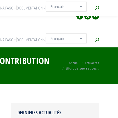
Recherche
INA FASO
DOCUMENTATION
Recherche
INA FASO
DOCUMENTATION
 CONTRIBUTION
Vous êtes ici :
Accueil
Actualités
Effort de guerre : Les…
DERNIÈRES ACTUALITÉS