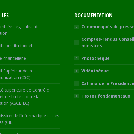
ILES
DOCUMENTATION
mblée Législative de
Communiqués de press
tion
Comptes-rendus Conseil
l constitutionnel
ministres
 chancellerie
Photothèque
l Supérieur de la
Vidéothèque
nication (CSC)
Cahiers de la Présidenc
té supérieure de Contrôle
Textes fondamentaux
 et de Lutte contre la
ption (ASCE-LC)
ssion de l’Informatique et des
és (CIL)