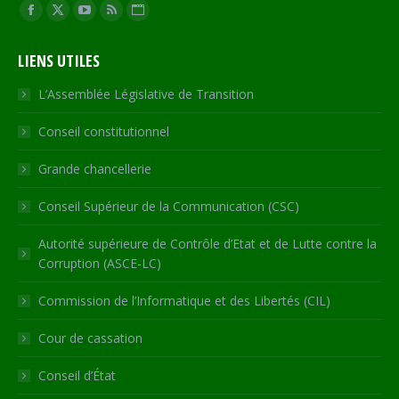
Trouvez nous sur :
Facebook
X
YouTube
RSS
Site
page
page
page
page
Web
LIENS UTILES
opens
opens
opens
opens
page
in
in
in
in
opens
L’Assemblée Législative de Transition
new
new
new
new
in
Conseil constitutionnel
window
window
window
window
new
window
Grande chancellerie
Conseil Supérieur de la Communication (CSC)
Autorité supérieure de Contrôle d’Etat et de Lutte contre la
Corruption (ASCE-LC)
Commission de l’Informatique et des Libertés (CIL)
Cour de cassation
Conseil d’État