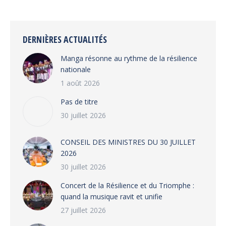
on
on
on
on
Facebook
X
WhatsApp
LinkedIn
DERNIÈRES ACTUALITÉS
Manga résonne au rythme de la résilience
nationale
1 août 2026
Pas de titre
30 juillet 2026
CONSEIL DES MINISTRES DU 30 JUILLET
2026
30 juillet 2026
‎​Concert de la Résilience et du Triomphe :
quand la musique ravit et unifie
27 juillet 2026