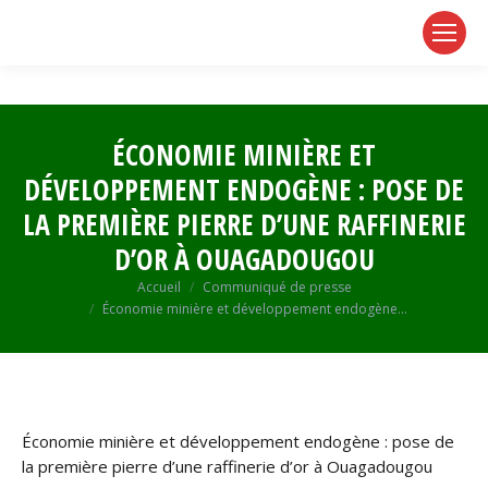
page
page
page
opens
opens
opens
in
in
in
new
new
new
window
window
window
ÉCONOMIE MINIÈRE ET
DÉVELOPPEMENT ENDOGÈNE : POSE DE
LA PREMIÈRE PIERRE D’UNE RAFFINERIE
D’OR À OUAGADOUGOU
Vous êtes ici :
Accueil
Communiqué de presse
Économie minière et développement endogène…
Économie minière et développement endogène : pose de
la première pierre d’une raffinerie d’or à Ouagadougou