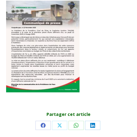
Partager cet article
Share
Share
Share
Share