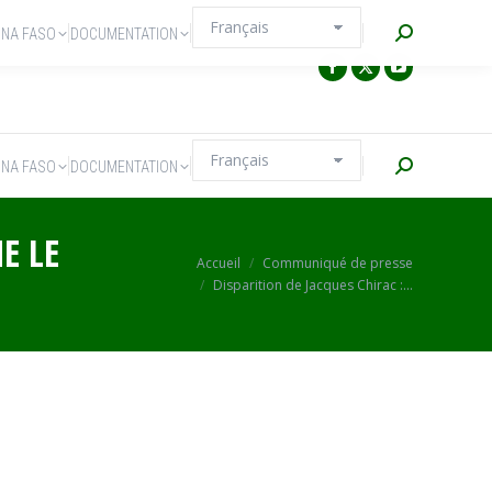
Recherche
INA FASO
DOCUMENTATION
Recherche
INA FASO
DOCUMENTATION
E LE
Vous êtes ici :
Accueil
Communiqué de presse
Disparition de Jacques Chirac :…