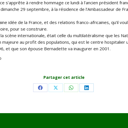
 s’apprête à rendre hommage ce lundi à l’ancien président franç
 ce dimanche 29 septembre, à la résidence de l’Ambassadeur de F
taine idée de la France, et des relations franco-africaines, qu’il v
toire, pour se construire.
r la scène internationale, était celle du multilatéralisme que les 
 majeure au profit des populations, qui est le centre hospitalier 
96, et que son épouse Bernadette va inaugurer en 2001.
o
Partager cet article
Share
Share
Share
Share
on
on
on
on
Facebook
X
WhatsApp
LinkedIn