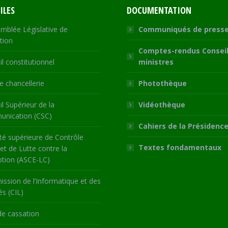
ILES
DOCUMENTATION
mblée Législative de
Communiqués de press
tion
Comptes-rendus Conseil
l constitutionnel
ministres
 chancellerie
Photothèque
l Supérieur de la
Vidéothèque
nication (CSC)
Cahiers de la Présidenc
té supérieure de Contrôle
Textes fondamentaux
 et de Lutte contre la
ption (ASCE-LC)
ssion de l’Informatique et des
és (CIL)
de cassation