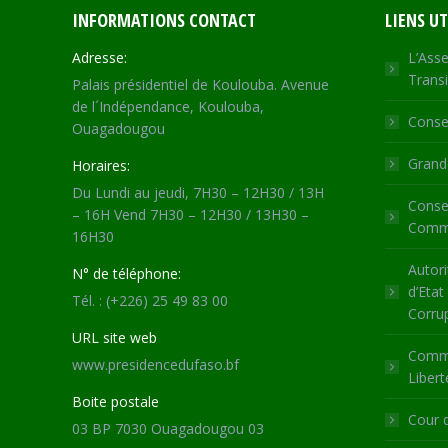
INFORMATIONS CONTACT
LIENS UT
Adresse:
L’Asse
Transi
Palais présidentiel de Koulouba. Avenue
de l´Indépendance, Koulouba,
Consei
Ouagadougou
Grande
Horaires:
Du Lundi au jeudi, 7H30 – 12H30 / 13H
Consei
– 16H Vend 7H30 – 12H30 / 13H30 –
Commu
16H30
Autori
N° de téléphone:
d’Etat
Tél. : (+226) 25 49 83 00
Corru
URL site web
Commi
www.presidencedufaso.bf
Libert
Boite postale
Cour 
03 BP 7030 Ouagadougou 03