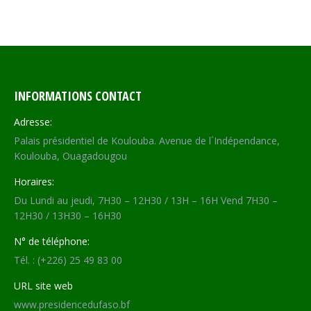
on
on
on
on
Facebook
X
WhatsApp
LinkedIn
INFORMATIONS CONTACT
Adresse:
Palais présidentiel de Koulouba. Avenue de l´Indépendance,
Koulouba, Ouagadougou
Horaires:
Du Lundi au jeudi, 7H30 – 12H30 / 13H – 16H Vend 7H30 –
12H30 / 13H30 – 16H30
N° de téléphone:
Tél. : (+226) 25 49 83 00
URL site web
www.presidencedufaso.bf