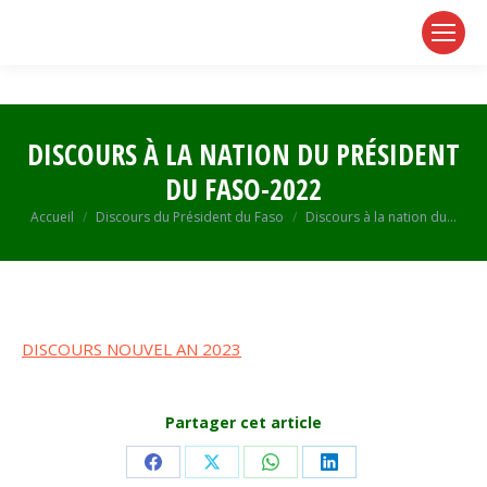
page
page
page
opens
opens
opens
in
in
in
new
new
new
window
window
window
DISCOURS À LA NATION DU PRÉSIDENT
DU FASO-2022
Vous êtes ici :
Accueil
Discours du Président du Faso
Discours à la nation du…
DISCOURS NOUVEL AN 2023
Partager cet article
Share
Share
Share
Share