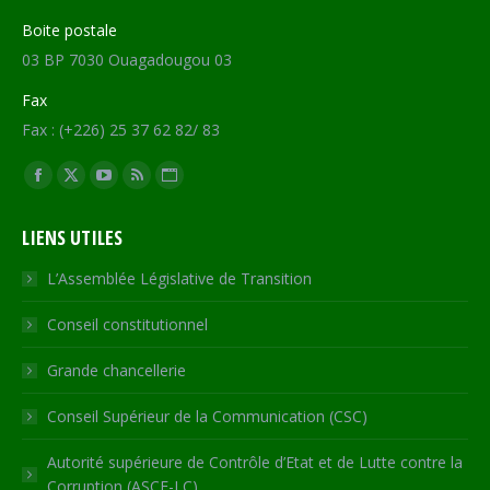
Boite postale
03 BP 7030 Ouagadougou 03
Fax
Fax : (+226) 25 37 62 82/ 83
Trouvez nous sur :
Facebook
X
YouTube
RSS
Site
page
page
page
page
Web
LIENS UTILES
opens
opens
opens
opens
page
in
in
in
in
opens
L’Assemblée Législative de Transition
new
new
new
new
in
Conseil constitutionnel
window
window
window
window
new
window
Grande chancellerie
Conseil Supérieur de la Communication (CSC)
Autorité supérieure de Contrôle d’Etat et de Lutte contre la
Corruption (ASCE-LC)