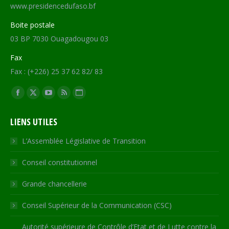
www.presidencedufaso.bf
Boite postale
03 BP 7030 Ouagadougou 03
Fax
Fax : (+226) 25 37 62 82/ 83
Trouvez nous sur :
Facebook
X
YouTube
RSS
Site
page
page
page
page
Web
LIENS UTILES
opens
opens
opens
opens
page
in
in
in
in
opens
L’Assemblée Législative de Transition
new
new
new
new
in
Conseil constitutionnel
window
window
window
window
new
window
Grande chancellerie
Conseil Supérieur de la Communication (CSC)
Autorité supérieure de Contrôle d’Etat et de Lutte contre la