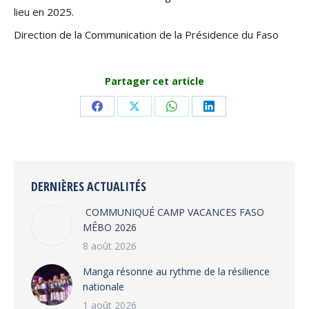
lieu en 2025.
Direction de la Communication de la Présidence du Faso
Partager cet article
Share
Share
Share
Share
on
on
on
on
Facebook
X
WhatsApp
LinkedIn
DERNIÈRES ACTUALITÉS
COMMUNIQUÉ CAMP VACANCES FASO
MÊBO 2026
8 août 2026
Manga résonne au rythme de la résilience
nationale
1 août 2026