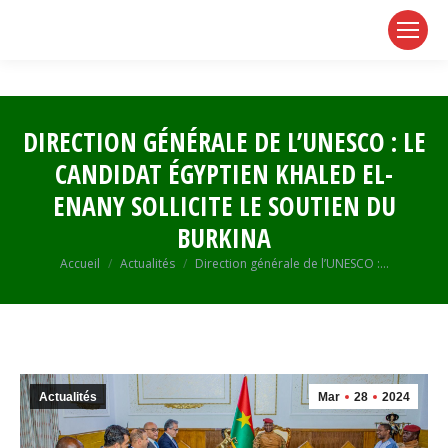
page
page
page
opens
opens
opens
in
in
in
new
new
new
window
window
window
DIRECTION GÉNÉRALE DE L’UNESCO : LE
CANDIDAT ÉGYPTIEN KHALED EL-
ENANY SOLLICITE LE SOUTIEN DU
BURKINA
Vous êtes ici :
Accueil
Actualités
Direction générale de l’UNESCO :…
Actualités
Mar
28
2024