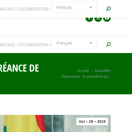
Recherche
INA FASO
DOCUMENTATION
Recherche
INA FASO
DOCUMENTATION
CRÉANCE DE
Vous êtes ici :
Accueil
Actualités
Diplomatie : le président du…
Oct
28
2019