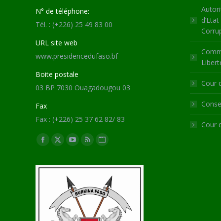
Autori
N° de téléphone:
d’Etat
Tél. : (+226) 25 49 83 00
Corru
URL site web
Commi
www.presidencedufaso.bf
Libert
Boite postale
Cour 
03 BP 7030 Ouagadougou 03
Consei
Fax
Fax : (+226) 25 37 62 82/ 83
Cour 
Trouvez nous sur :
Facebook
X
YouTube
RSS
Site
page
page
page
page
Web
opens
opens
opens
opens
page
in
in
in
in
opens
new
new
new
new
in
window
window
window
window
new