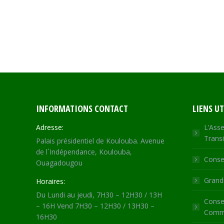
INFORMATIONS CONTACT
LIENS UT
Adresse:
L’Asse
Transi
Palais présidentiel de Koulouba. Avenue
de l´Indépendance, Koulouba,
Consei
Ouagadougou
Grande
Horaires:
Du Lundi au jeudi, 7H30 – 12H30 / 13H
Consei
– 16H Vend 7H30 – 12H30 / 13H30 –
Commu
16H30