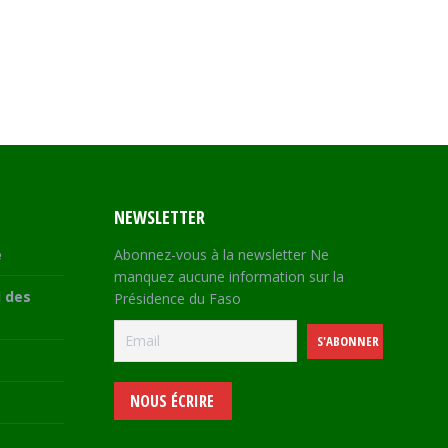
NEWSLETTER
e
Abonnez-vous à la newsletter Ne
manquez aucune information sur la
 des
Présidence du Faso
NOUS ÉCRIRE
e