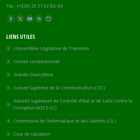
Fax : (+226) 25 37 62 82/ 83
Trouvez nous sur :
Facebook
X
YouTube
RSS
Site
page
page
page
page
Web
LIENS UTILES
opens
opens
opens
opens
page
in
in
in
in
opens
L’Assemblée Législative de Transition
new
new
new
new
in
Conseil constitutionnel
window
window
window
window
new
window
Grande chancellerie
Conseil Supérieur de la Communication (CSC)
Autorité supérieure de Contrôle d’Etat et de Lutte contre la
Corruption (ASCE-LC)
Commission de l’Informatique et des Libertés (CIL)
Cour de cassation