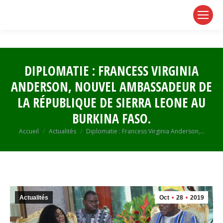
page
page
page
opens
opens
opens
in
in
in
new
new
new
window
window
window
DIPLOMATIE : FRANCESS VIRGINIA
ANDERSON, NOUVEL AMBASSADEUR DE
LA RÉPUBLIQUE DE SIERRA LEONE AU
BURKINA FASO.
Vous êtes ici :
Accueil
Actualités
Diplomatie : Francess Virginia Anderson,…
Actualités
Oct
28
2019