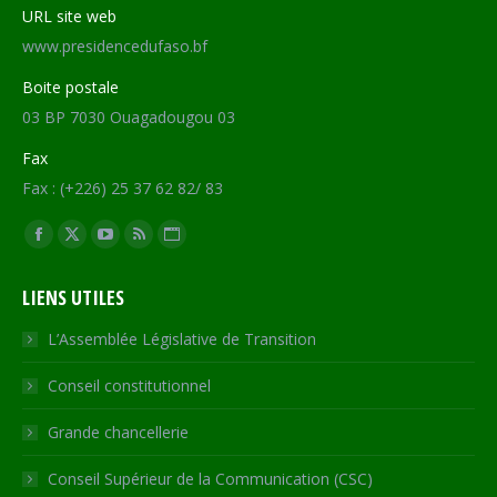
URL site web
www.presidencedufaso.bf
Boite postale
03 BP 7030 Ouagadougou 03
Fax
Fax : (+226) 25 37 62 82/ 83
Trouvez nous sur :
Facebook
X
YouTube
RSS
Site
page
page
page
page
Web
LIENS UTILES
opens
opens
opens
opens
page
in
in
in
in
opens
L’Assemblée Législative de Transition
new
new
new
new
in
Conseil constitutionnel
window
window
window
window
new
window
Grande chancellerie
Conseil Supérieur de la Communication (CSC)