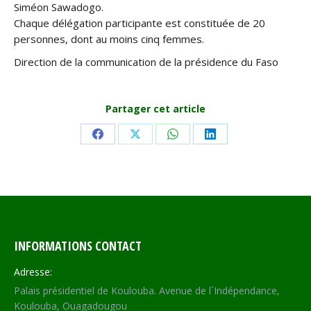
Siméon Sawadogo.
Chaque délégation participante est constituée de 20
personnes, dont au moins cinq femmes.
Direction de la communication de la présidence du Faso
Partager cet article
Share
Share
Share
Share
on
on
on
on
Facebook
X
WhatsApp
LinkedIn
INFORMATIONS CONTACT
Adresse:
Palais présidentiel de Koulouba. Avenue de l´Indépendance,
Koulouba, Ouagadougou