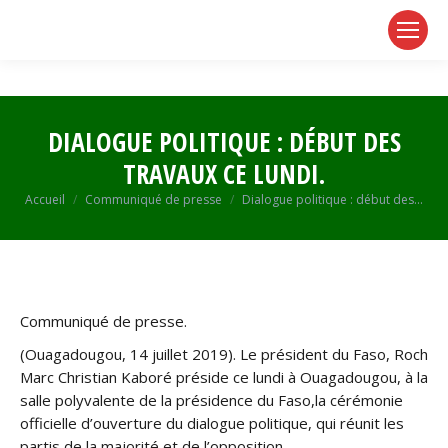
page
page
page
opens
opens
opens
in
in
in
new
new
new
window
window
window
DIALOGUE POLITIQUE : DÉBUT DES
TRAVAUX CE LUNDI.
Vous êtes ici :
Accueil
Communiqué de presse
Dialogue politique : début des…
Communiqué de presse.
(Ouagadougou, 14 juillet 2019). Le président du Faso, Roch
Marc Christian Kaboré préside ce lundi à Ouagadougou, à la
salle polyvalente de la présidence du Faso,la cérémonie
officielle d’ouverture du dialogue politique, qui réunit les
partis de la majorité et de l’opposition.