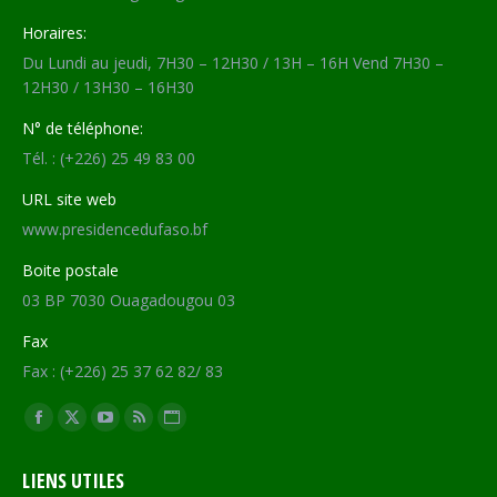
Horaires:
Du Lundi au jeudi, 7H30 – 12H30 / 13H – 16H Vend 7H30 –
12H30 / 13H30 – 16H30
N° de téléphone:
Tél. : (+226) 25 49 83 00
URL site web
www.presidencedufaso.bf
Boite postale
03 BP 7030 Ouagadougou 03
Fax
Fax : (+226) 25 37 62 82/ 83
Trouvez nous sur :
Facebook
X
YouTube
RSS
Site
page
page
page
page
Web
LIENS UTILES
opens
opens
opens
opens
page