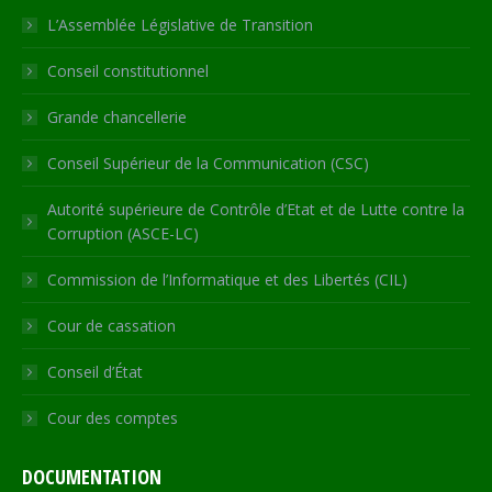
in
in
in
in
opens
L’Assemblée Législative de Transition
new
new
new
new
in
Conseil constitutionnel
window
window
window
window
new
window
Grande chancellerie
Conseil Supérieur de la Communication (CSC)
Autorité supérieure de Contrôle d’Etat et de Lutte contre la
Corruption (ASCE-LC)
Commission de l’Informatique et des Libertés (CIL)
Cour de cassation
Conseil d’État
Cour des comptes
DOCUMENTATION