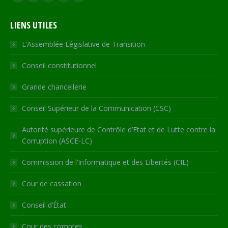
Facebook
X
YouTube
RSS
Site
page
page
page
page
Web
LIENS UTILES
opens
opens
opens
opens
page
in
in
in
in
opens
L’Assemblée Législative de Transition
new
new
new
new
in
Conseil constitutionnel
window
window
window
window
new
window
Grande chancellerie
Conseil Supérieur de la Communication (CSC)
Autorité supérieure de Contrôle d’Etat et de Lutte contre la
Corruption (ASCE-LC)
Commission de l’Informatique et des Libertés (CIL)
Cour de cassation
Conseil d’État
Cour des comptes