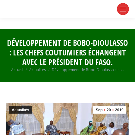
page
page
page
opens
opens
opens
in
in
in
new
new
new
window
window
window
DÉVELOPPEMENT DE BOBO-DIOULASSO
: LES CHEFS COUTUMIERS ÉCHANGENT
AVEC LE PRÉSIDENT DU FASO.
Vous êtes ici :
Accueil
Actualités
Développement de Bobo-Dioulasso : les…
Actualités
Sep
20
2019