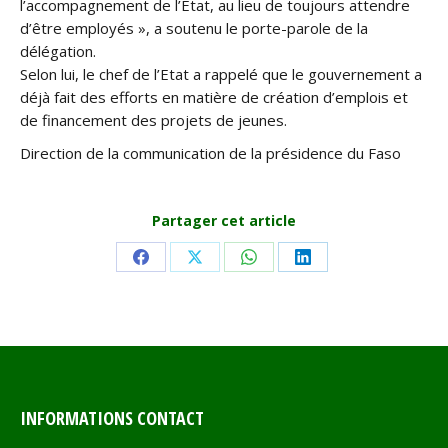
l’accompagnement de l’Etat, au lieu de toujours attendre
d’être employés », a soutenu le porte-parole de la
délégation.
Selon lui, le chef de l’Etat a rappelé que le gouvernement a
déjà fait des efforts en matière de création d’emplois et
de financement des projets de jeunes.
Direction de la communication de la présidence du Faso
Partager cet article
Share
Share
Share
Share
on
on
on
on
Facebook
X
WhatsApp
LinkedIn
INFORMATIONS CONTACT