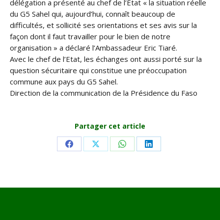
délégation a présenté au chef de l’Etat « la situation réelle
du G5 Sahel qui, aujourd’hui, connaît beaucoup de
difficultés, et sollicité ses orientations et ses avis sur la
façon dont il faut travailler pour le bien de notre
organisation » a déclaré l’Ambassadeur Eric Tiaré.
Avec le chef de l’Etat, les échanges ont aussi porté sur la
question sécuritaire qui constitue une préoccupation
commune aux pays du G5 Sahel.
Direction de la communication de la Présidence du Faso
Partager cet article
Share
Share
Share
Share
on
on
on
on
Facebook
X
WhatsApp
LinkedIn