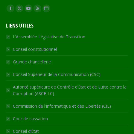
Trouvez nous sur :
Facebook
X
YouTube
RSS
Site
page
page
page
page
Web
LIENS UTILES
opens
opens
opens
opens
page
in
in
in
in
opens
L’Assemblée Législative de Transition
new
new
new
new
in
Conseil constitutionnel
window
window
window
window
new
window
Grande chancellerie
Conseil Supérieur de la Communication (CSC)
Autorité supérieure de Contrôle d’Etat et de Lutte contre la
Corruption (ASCE-LC)
Commission de l’Informatique et des Libertés (CIL)
Cour de cassation
Conseil d’État