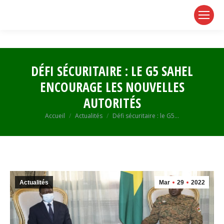
page
page
page
opens
opens
opens
in
in
in
new
new
new
window
window
window
DÉFI SÉCURITAIRE : LE G5 SAHEL
ENCOURAGE LES NOUVELLES
AUTORITÉS
Vous êtes ici :
Accueil
Actualités
Défi sécuritaire : le G5…
Actualités
Mar
29
2022