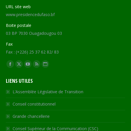
URL site web
www.presidencedufaso.bf
Boite postale
03 BP 7030 Ouagadougou 03
Fax
Fax : (+226) 25 37 62 82/ 83
Trouvez nous sur :
Facebook
X
YouTube
RSS
Site
page
page
page
page
Web
LIENS UTILES
opens
opens
opens
opens
page
in
in
in
in
opens
L’Assemblée Législative de Transition
new
new
new
new
in
Conseil constitutionnel
window
window
window
window
new
window
Grande chancellerie
Conseil Supérieur de la Communication (CSC)