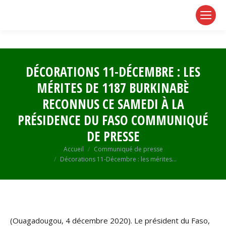
page
page
page
opens
opens
opens
in
in
in
new
new
new
window
window
window
DÉCORATIONS 11-DÉCEMBRE : LES
MÉRITES DE 1187 BURKINABÈ
RECONNUS CE SAMEDI À LA
PRÉSIDENCE DU FASO COMMUNIQUÉ
DE PRESSE
Vous êtes ici :
Accueil
Communiqué de presse
Décorations 11-Décembre : les mérites…
(Ouagadougou, 4 décembre 2020). Le président du Faso,