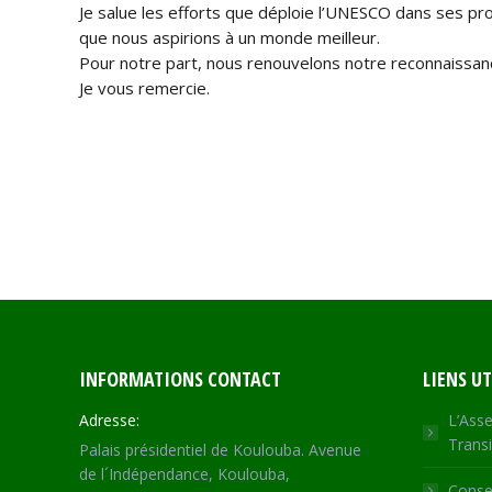
Je salue les efforts que déploie l’UNESCO dans ses pro
que nous aspirions à un monde meilleur.
Pour notre part, nous renouvelons notre reconnaissan
Je vous remercie.
INFORMATIONS CONTACT
LIENS UT
Adresse:
L’Asse
Transi
Palais présidentiel de Koulouba. Avenue
de l´Indépendance, Koulouba,
Consei