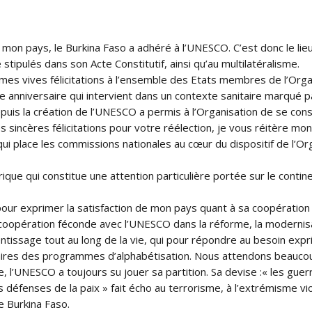
on pays, le Burkina Faso a adhéré à l’UNESCO. C’est donc le lieu
tipulés dans son Acte Constitutif, ainsi qu’au multilatéralisme.
es vives félicitations à l’ensemble des Etats membres de l’Organ
e anniversaire qui intervient dans un contexte sanitaire marqué 
puis la création de l’UNESCO a permis à l’Organisation de se con
incères félicitations pour votre réélection, je vous réitère mon p
ui place les commissions nationales au cœur du dispositif de l’Org
rique qui constitue une attention particulière portée sur le contin
on pour exprimer la satisfaction de mon pays quant à sa coopératio
 coopération féconde avec l’UNESCO dans la réforme, la modernisa
entissage tout au long de la vie, qui pour répondre au besoin expr
iaires des programmes d’alphabétisation. Nous attendons beauco
l’UNESCO a toujours su jouer sa partition. Sa devise :« les guer
défenses de la paix » fait écho au terrorisme, à l’extrémisme vio
e Burkina Faso.