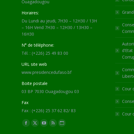
Ouagadougou
Grande
Horaires:
Du Lundi au jeudi, 7H30 – 12H30 / 13H
Consei
– 16H Vend 7H30 – 12H30 / 13H30 –
Commu
16H30
Autori
N° de téléphone:
d’Etat
Tél. : (+226) 25 49 83 00
Corru
URL site web
Commi
www.presidencedufaso.bf
Libert
Boite postale
Cour 
03 BP 7030 Ouagadougou 03
Consei
Fax
Fax : (+226) 25 37 62 82/ 83
Cour 
Trouvez nous sur :
Facebook
X
YouTube
RSS
Site