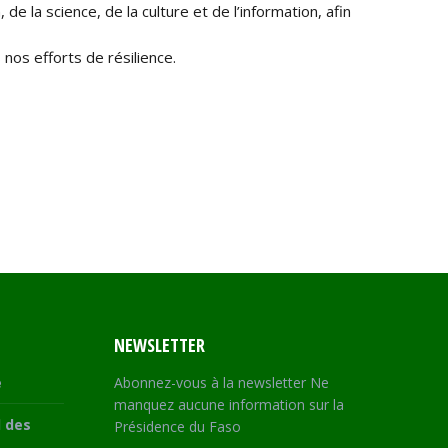
 la science, de la culture et de l’information, afin
os efforts de résilience.
NEWSLETTER
e
Abonnez-vous à la newsletter Ne
manquez aucune information sur la
 des
Présidence du Faso