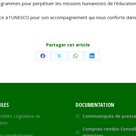
grammes pour perpétuer les missions humanistes de l’éducation, de
ce à l’UNESCO pour son accompagnement qui nous conforte dans n
Partager cet article
Share
Share
Share
Share
on
on
on
on
Facebook
X
WhatsApp
LinkedIn
ILES
DOCUMENTATION
mblée Législative de
Communiqués de press
tion
Comptes-rendus Conseil
l constitutionnel
ministres