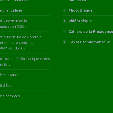
 chancellerie
Photothèque
l Supérieur de la
Vidéothèque
nication (CSC)
Cahiers de la Présidenc
té supérieure de Contrôle
Textes fondamentaux
 et de Lutte contre la
ption (ASCE-LC)
ssion de l’Informatique et des
és (CIL)
de cassation
l d’État
des comptes