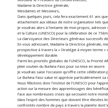
Madame la Directrice générale,
Mesdames et Messieurs,
Dans quelques jours, cela fera exactement 61 ans que m
attachement aux idéaux de notre organisation tels que s
Je voudrais alors à l’entame de mon propos, adresser m
et la Culture (UNESCO) pour la célébration de ce 75èm
La clairvoyance des Directeurs généraux successifs de
En vous adressant, Madame la Directrice générale, mes s
prospective à travers la « Stratégie à moyen terme » q
développement durable.
Parmi les priorités globales de l’UNESCO, la Priorité Af
plein soutien du Burkina Faso pour sa mise en œuvre.
Je voudrais saisir l’occasion qu’offre cette célébrati
Le Burkina Faso salue et apprécie particulièrement sa
Nous félicitons donc l’Institut de l’UNESCO pour l’appr
action sur la mesure des apprentissages des bénéfic
Face aux nombreuses crises qui secouent notre monde, 
dans l’esprit des hommes que doivent être élevées les 
confrontés nombre de pays à travers la planète dont l