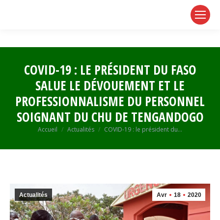
page
page
page
opens
opens
opens
in
in
in
new
new
new
window
window
window
COVID-19 : LE PRÉSIDENT DU FASO
SALUE LE DÉVOUEMENT ET LE
PROFESSIONNALISME DU PERSONNEL
SOIGNANT DU CHU DE TENGANDOGO
Vous êtes ici :
Accueil
Actualités
COVID-19 : le président du…
Actualités
Avr
18
2020