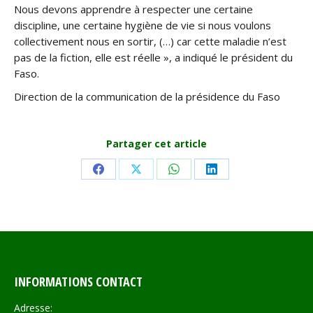
Nous devons apprendre à respecter une certaine
discipline, une certaine hygiène de vie si nous voulons
collectivement nous en sortir, (…) car cette maladie n’est
pas de la fiction, elle est réelle », a indiqué le président du
Faso.
Direction de la communication de la présidence du Faso
Partager cet article
Share
Share
Share
Share
on
on
on
on
Facebook
X
WhatsApp
LinkedIn
INFORMATIONS CONTACT
Adresse: