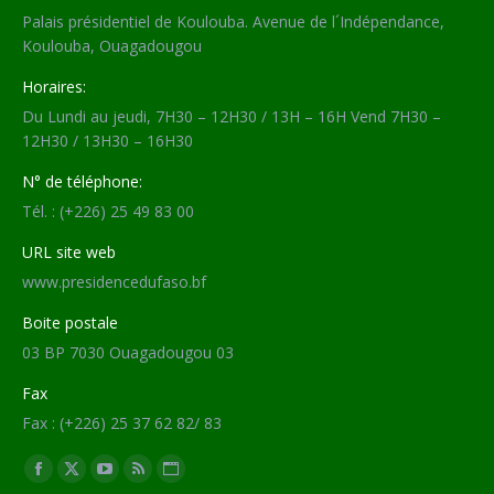
Palais présidentiel de Koulouba. Avenue de l´Indépendance,
Koulouba, Ouagadougou
Horaires:
Du Lundi au jeudi, 7H30 – 12H30 / 13H – 16H Vend 7H30 –
12H30 / 13H30 – 16H30
N° de téléphone:
Tél. : (+226) 25 49 83 00
URL site web
www.presidencedufaso.bf
Boite postale
03 BP 7030 Ouagadougou 03
Fax
Fax : (+226) 25 37 62 82/ 83
Trouvez nous sur :
Facebook
X
YouTube
RSS
Site