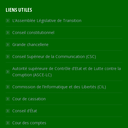
page
page
page
page
Web
LIENS UTILES
opens
opens
opens
opens
page
in
in
in
in
opens
L’Assemblée Législative de Transition
new
new
new
new
in
Conseil constitutionnel
window
window
window
window
new
window
Grande chancellerie
Conseil Supérieur de la Communication (CSC)
Autorité supérieure de Contrôle d’Etat et de Lutte contre la
Corruption (ASCE-LC)
Commission de l’Informatique et des Libertés (CIL)
Cour de cassation
Conseil d’État
Cour des comptes