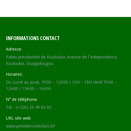
on
on
on
on
Facebook
X
WhatsApp
LinkedIn
INFORMATIONS CONTACT
Adresse:
Palais présidentiel de Koulouba. Avenue de l´Indépendance,
Koulouba, Ouagadougou
Horaires:
Du Lundi au jeudi, 7H30 – 12H30 / 13H – 16H Vend 7H30 –
12H30 / 13H30 – 16H30
N° de téléphone:
Tél. : (+226) 25 49 83 00
URL site web
www.presidencedufaso.bf