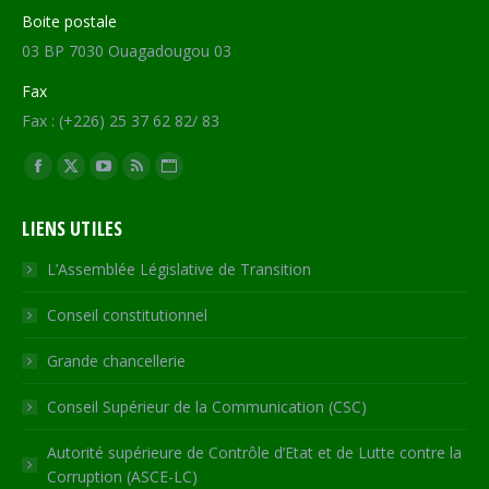
Boite postale
03 BP 7030 Ouagadougou 03
Fax
Fax : (+226) 25 37 62 82/ 83
Trouvez nous sur :
Facebook
X
YouTube
RSS
Site
page
page
page
page
Web
LIENS UTILES
opens
opens
opens
opens
page
in
in
in
in
opens
L’Assemblée Législative de Transition
new
new
new
new
in
Conseil constitutionnel
window
window
window
window
new
window
Grande chancellerie
Conseil Supérieur de la Communication (CSC)
Autorité supérieure de Contrôle d’Etat et de Lutte contre la
Corruption (ASCE-LC)