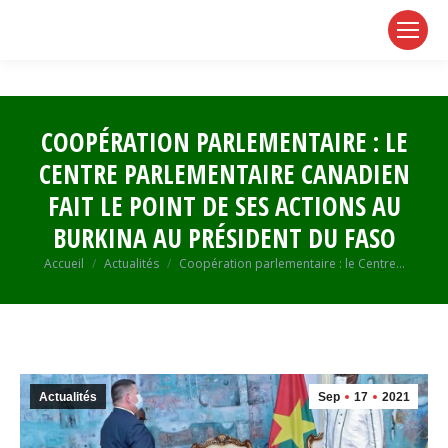
page
page
page
opens
opens
opens
in
in
in
new
new
new
window
window
window
COOPÉRATION PARLEMENTAIRE : LE
CENTRE PARLEMENTAIRE CANADIEN
FAIT LE POINT DE SES ACTIONS AU
BURKINA AU PRÉSIDENT DU FASO
Vous êtes ici :
Accueil
Actualités
Coopération parlementaire : le Centre…
Actualités
Sep
17
2021