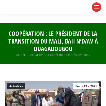
page
page
page
opens
opens
opens
in
in
in
new
new
new
window
window
window
COOPÉRATION : LE PRÉSIDENT DE LA
TRANSITION DU MALI, BAH N’DAW À
OUAGADOUGOU
Vous êtes ici :
Accueil
Actualités
Coopération : le président de…
Actualités
Fév
13
2021