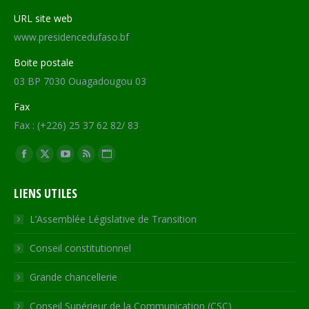
URL site web
www.presidencedufaso.bf
Boite postale
03 BP 7030 Ouagadougou 03
Fax
Fax : (+226) 25 37 62 82/ 83
Trouvez nous sur :
Facebook
X
YouTube
RSS
Site
page
page
page
page
Web
LIENS UTILES
opens
opens
opens
opens
page
in
in
in
in
opens
L’Assemblée Législative de Transition
new
new
new
new
in
Conseil constitutionnel
window
window
window
window
new
window
Grande chancellerie
Conseil Supérieur de la Communication (CSC)