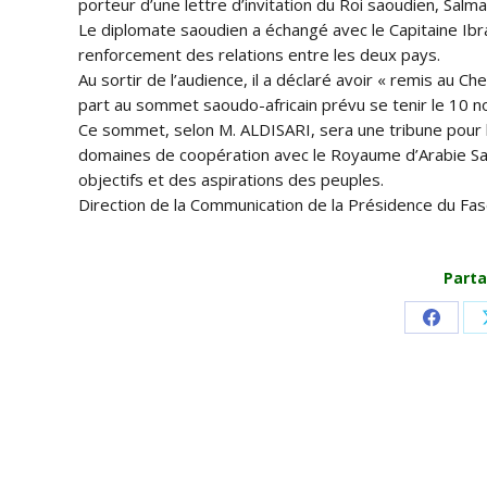
porteur d’une lettre d’invitation du Roi saoudien, Salm
Le diplomate saoudien a échangé avec le Capitaine I
renforcement des relations entre les deux pays.
Au sortir de l’audience, il a déclaré avoir « remis au Che
part au sommet saoudo-africain prévu se tenir le 10 n
Ce sommet, selon M. ALDISARI, sera une tribune pour le
domaines de coopération avec le Royaume d’Arabie Saou
objectifs et des aspirations des peuples.
Direction de la Communication de la Présidence du Fa
Parta
Share
on
Faceb