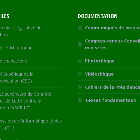
ILES
DOCUMENTATION
mblée Législative de
Communiqués de press
tion
Comptes-rendus Conseil
l constitutionnel
ministres
 chancellerie
Photothèque
l Supérieur de la
Vidéothèque
nication (CSC)
Cahiers de la Présidenc
té supérieure de Contrôle
Textes fondamentaux
 et de Lutte contre la
ption (ASCE-LC)
ssion de l’Informatique et des
és (CIL)