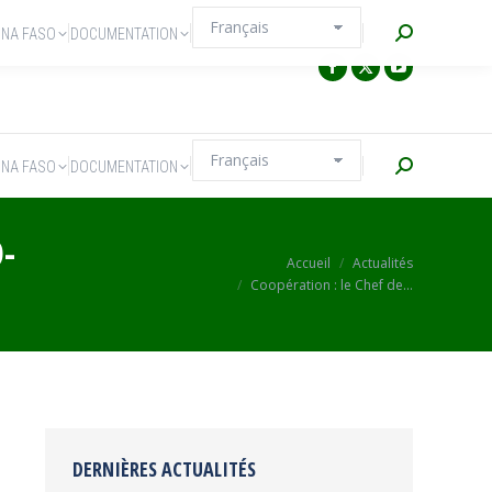
Recherche
INA FASO
DOCUMENTATION
Recherche
INA FASO
DOCUMENTATION
-
Vous êtes ici :
Accueil
Actualités
Coopération : le Chef de…
DERNIÈRES ACTUALITÉS