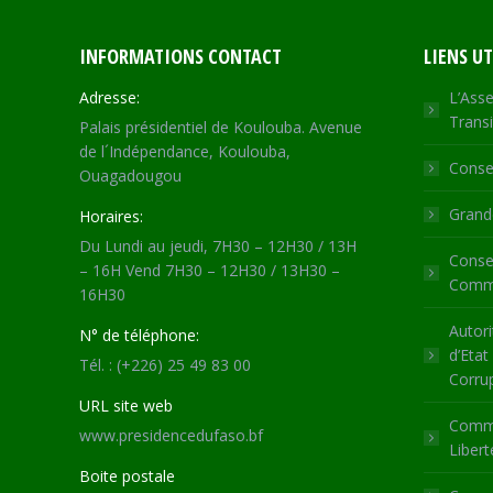
INFORMATIONS CONTACT
LIENS UT
Adresse:
L’Asse
Transi
Palais présidentiel de Koulouba. Avenue
de l´Indépendance, Koulouba,
Consei
Ouagadougou
Grande
Horaires:
Du Lundi au jeudi, 7H30 – 12H30 / 13H
Consei
– 16H Vend 7H30 – 12H30 / 13H30 –
Commu
16H30
Autori
N° de téléphone:
d’Etat
Tél. : (+226) 25 49 83 00
Corru
URL site web
Commi
www.presidencedufaso.bf
Libert
Boite postale