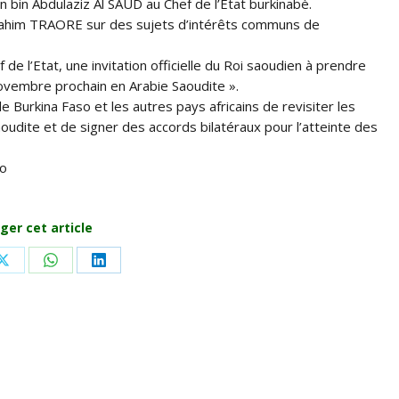
an bin Abdulaziz Al SAUD au Chef de l’Etat burkinabè.
brahim TRAORE sur des sujets d’intérêts communs de
f de l’Etat, une invitation officielle du Roi saoudien à prendre
ovembre prochain en Arabie Saoudite ».
 Burkina Faso et les autres pays africains de revisiter les
dite et de signer des accords bilatéraux pour l’atteinte des
so
ger cet article
Share
Share
Share
on
on
on
ook
X
WhatsApp
LinkedIn