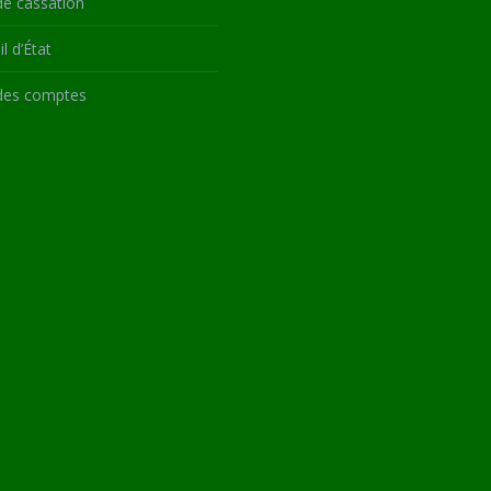
de cassation
l d’État
des comptes