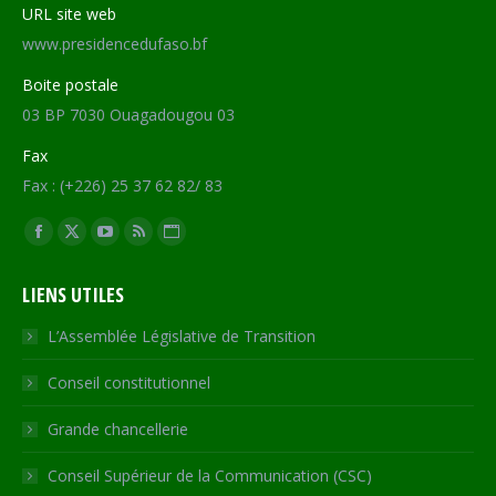
URL site web
www.presidencedufaso.bf
Boite postale
03 BP 7030 Ouagadougou 03
Fax
Fax : (+226) 25 37 62 82/ 83
Trouvez nous sur :
Facebook
X
YouTube
RSS
Site
page
page
page
page
Web
LIENS UTILES
opens
opens
opens
opens
page
in
in
in
in
opens
L’Assemblée Législative de Transition
new
new
new
new
in
Conseil constitutionnel
window
window
window
window
new
window
Grande chancellerie
Conseil Supérieur de la Communication (CSC)