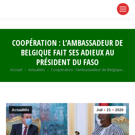
page
page
page
opens
opens
opens
in
in
in
new
new
new
window
window
window
COOPÉRATION : L’AMBASSADEUR DE
BELGIQUE FAIT SES ADIEUX AU
PRÉSIDENT DU FASO
Vous êtes ici :
Accueil
Actualités
Coopération : l’ambassadeur de Belgique…
Actualités
Juil
21
2020